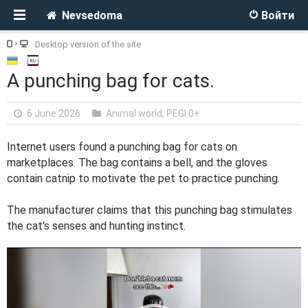
Nevsedoma
Войти
Desktop version of the site
A punching bag for cats.
6 June 2026
Animal world
,
PEGI 0+
Internet users found a punching bag for cats on
marketplaces. The bag contains a bell, and the gloves
contain catnip to motivate the pet to practice punching.
The manufacturer claims that this punching bag stimulates
the cat's senses and hunting instinct.
V
i
d
e