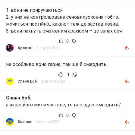
1. вони не приручаються
2. у них не контрольоване сечовипускання тобто.
мочиться постійно.. какают теж де застав позив.
3. вони пахнуть смаженим арахісом – це запах сечі
0
Apostol
3 квітня 2024
не особливо воно гарне, так ще й смердить.
-1
Спанч Боб
3 квітня 2024
Спанч Боб
,
а якщо його мити частіше, то все одно смердить?
0
Seaman
3 квітня 2024