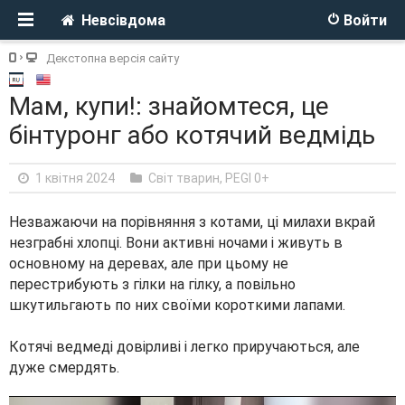
Невсівдома
Войти
Декстопна версія сайту
Мам, купи!: знайомтеся, це
бінтуронг або котячий ведмідь
1 квітня 2024
Світ тварин
,
PEGI 0+
Незважаючи на порівняння з котами, ці милахи вкрай
незграбні хлопці. Вони активні ночами і живуть в
основному на деревах, але при цьому не
перестрибують з гілки на гілку, а повільно
шкутильгають по них своїми короткими лапами.
Котячі ведмеді довірливі і легко приручаються, але
дуже смердять.