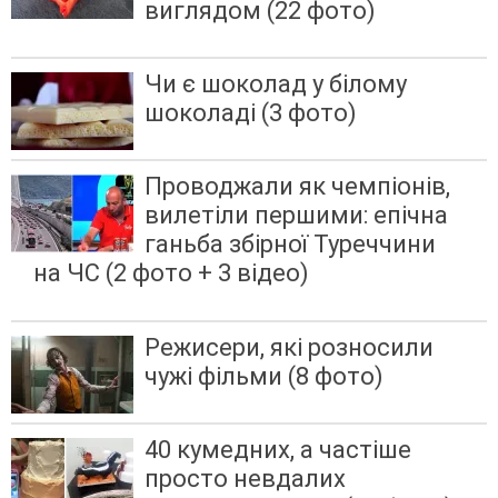
виглядом (22 фото)
Чи є шоколад у білому
шоколаді (3 фото)
Проводжали як чемпіонів,
вилетіли першими: епічна
ганьба збірної Туреччини
на ЧС (2 фото + 3 відео)
Режисери, які розносили
чужі фільми (8 фото)
40 кумедних, а частіше
просто невдалих