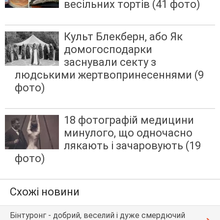
весільних тортів (41 фото)
Культ Блекберн, або Як
домогосподарки
заснували секту з
людськими жертвопринесеннями (9
фото)
18 фотографій медицини
минулого, що одночасно
лякають і зачаровують (19
фото)
Схожі новини
Бінтуронг - добрий, веселий і дуже смердючий