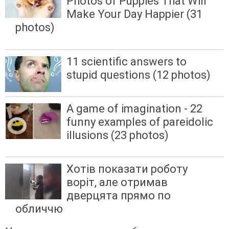
Photos of Puppies That Will
Make Your Day Happier (31
photos)
11 scientific answers to
stupid questions (12 photos)
A game of imagination - 22
funny examples of pareidolic
illusions (23 photos)
Хотів показати роботу
воріт, але отримав
дверцята прямо по
обличчю