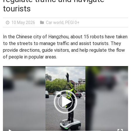
tourists
10 May 2026
Car world
,
PEGI 0+
In the Chinese city of Hangzhou, about 15 robots have taken
to the streets to manage traffic and assist tourists. They
provide directions, guide visitors, and help regulate the flow
of people in popular areas.
V
i
d
e
o
P
l
a
y
e