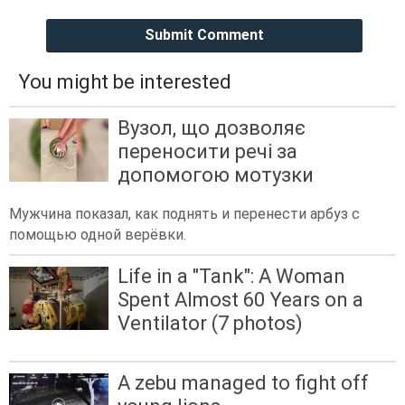
Submit Comment
You might be interested
Вузол, що дозволяє
переносити речі за
допомогою мотузки
Мужчина показал, как поднять и перенести арбуз с
помощью одной верёвки.
Life in a "Tank": A Woman
Spent Almost 60 Years on a
Ventilator (7 photos)
A zebu managed to fight off