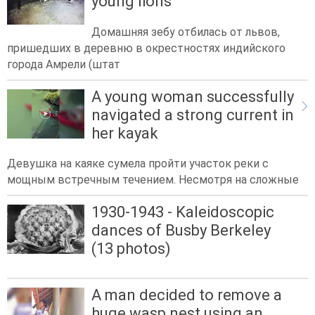
young lions
Домашняя зебу отбилась от львов,
пришедших в деревню в окрестностях индийского
города Амрели (штат
A young woman successfully
navigated a strong current in
her kayak
Девушка на каяке сумела пройти участок реки с
мощным встречным течением. Несмотря на сложные
1930-1943 - Kaleidoscopic
dances of Busby Berkeley
(13 photos)
A man decided to remove a
huge wasp nest using an