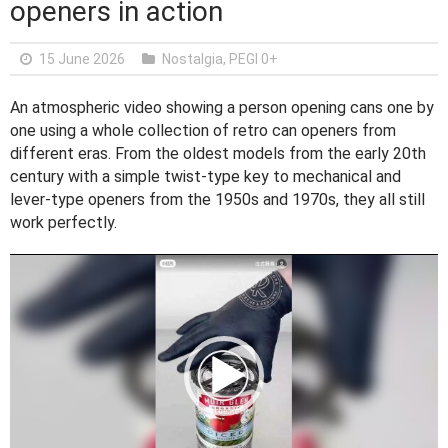
openers in action
15 June 2026
Nostalgia
,
PEGI 0+
An atmospheric video showing a person opening cans one by
one using a whole collection of retro can openers from
different eras. From the oldest models from the early 20th
century with a simple twist-type key to mechanical and
lever-type openers from the 1950s and 1970s, they all still
work perfectly.
V
i
d
e
o
P
l
a