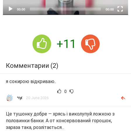
y
e
00:00
00:00
r
+11
Комментарии (2)
я сокирою відкриваю..
0
Чуї
20 June 2026
Це тушонку добре — хрясь і виколупуй ложкою з
половинки банки. А от консервований горошок,
зараза така, розлітається...