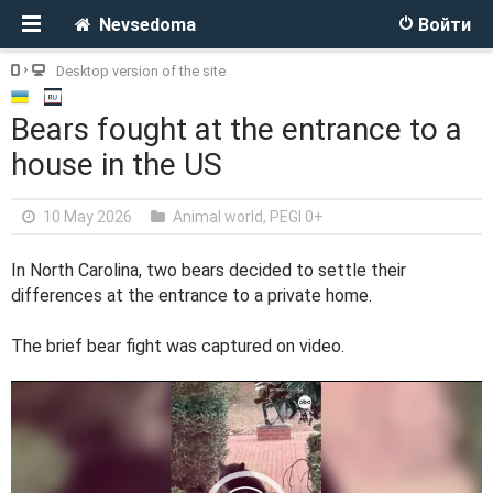
Nevsedoma
Войти
Desktop version of the site
Bears fought at the entrance to a
house in the US
10 May 2026
Animal world
,
PEGI 0+
In North Carolina, two bears decided to settle their
differences at the entrance to a private home.
The brief bear fight was captured on video.
V
i
d
e