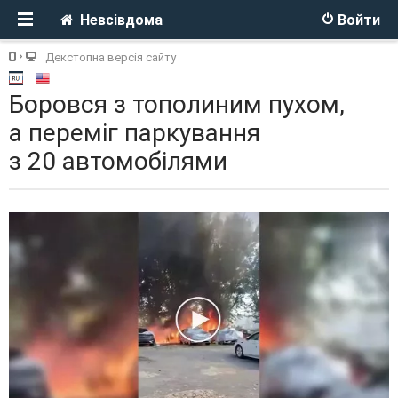
Невсівдома
Войти
Декстопна версія сайту
Боровся з тополиним пухом,
а переміг паркування
з 20 автомобілями