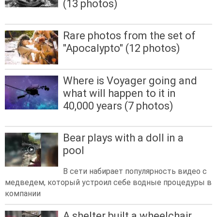
(13 photos)
Rare photos from the set of
"Apocalypto" (12 photos)
Where is Voyager going and
what will happen to it in
40,000 years (7 photos)
Bear plays with a doll in a
pool
В сети набирает популярность видео с
медведем, который устроил себе водные процедуры в
компании
A shelter built a wheelchair