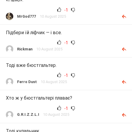
-1
MrGod777
10 August 2025
Підбери їй ліфчик — і все.
-1
Rickman
10 August 2025
Тоді вже бюстгальтер.
-1
Ferro Dust
10 August 2025
Хто ж у бюстгальтері плаває?
-1
G.R.I.Z.Z.L.I
10 August 2025
Тоді купальник.