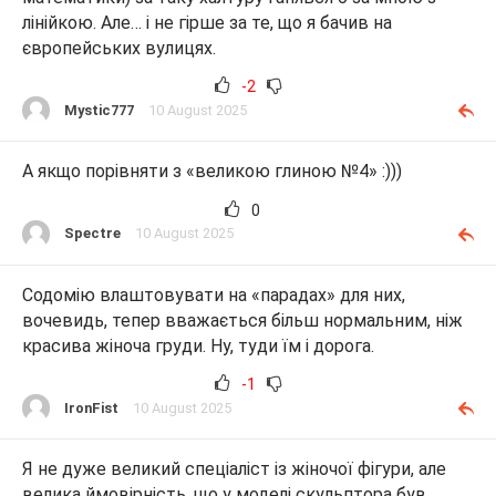
лінійкою. Але… і не гірше за те, що я бачив на
європейських вулицях.
-2
Mystic777
10 August 2025
А якщо порівняти з «великою глиною №4» :)))
0
Spectre
10 August 2025
Содомію влаштовувати на «парадах» для них,
вочевидь, тепер вважається більш нормальним, ніж
красива жіноча груди. Ну, туди їм і дорога.
-1
IronFist
10 August 2025
Я не дуже великий спеціаліст із жіночої фігури, але
велика ймовірність, що у моделі скульптора був