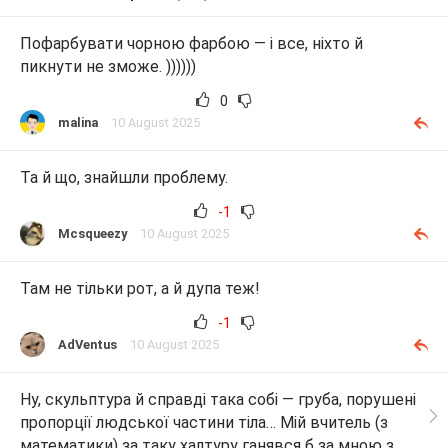
Пофарбувати чорною фарбою — і все, ніхто й
пикнути не зможе. ))))))
0
malina
10 August 2025
Та й що, знайшли проблему.
-1
Mcsqueezy
10 August 2025
Там не тільки рот, а й дупа теж!
-1
AdVentus
10 August 2025
Ну, скульптура й справді така собі — груба, порушені
пропорції людської частини тіла… Мій вчитель (з
математики) за таку халтуру ганявся б за мною з