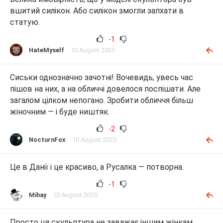
вшитий силікон. Або силікон змогли запхати в
статую.
-1
HateMyself
10 August 2025
Сиськи однозначно зачотні! Вочевидь, увесь час
пішов на них, а на обличчі довелося поспішати. Але
загалом цілком непогано. Зробити обличчя більш
жіночним — і буде ништяк.
-2
NocturnFox
10 August 2025
Це в Данії і це красиво, а Русалка — потворна.
-1
Mihay
10 August 2025
Просто ця скульптура не заважає іншим жінкам