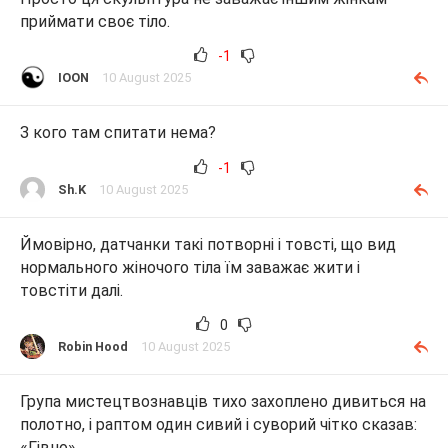
приймати своє тіло.
-1
IOON
10 August 2025
З кого там спитати нема?
-1
Sh.K
10 August 2025
Ймовірно, датчанки такі потворні і товсті, що вид
нормального жіночого тіла їм заважає жити і
товстіти далі.
0
Robin Hood
10 August 2025
Група мистецтвознавців тихо захоплено дивиться на
полотно, і раптом один сивий і суворий чітко сказав:
«Гівно».