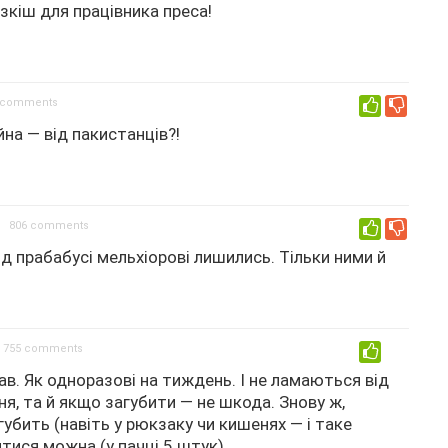
зкіш для працівника преса!
 comments
0
на — від пакистанців?!
806 comments
0
від прабабусі мельхіорові лишились. Тільки ними й
755 comments
0
вав. Як одноразові на тиждень. І не ламаються від
я, та й якщо загубити — не шкода. Знову ж,
бить (навіть у рюкзаку чи кишенях — і таке
итися можна (у пачці 5 штук).