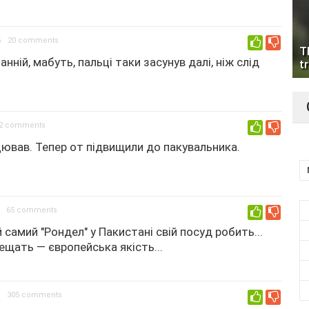
5
20 comments
0
T
нній, мабуть, пальці таки засунув далі, ніж слід
tr
2 comments
0
ацював. Тепер от підвищили до пакувальника.
65 comments
0
ой самий "Рондел" у Пакистані свій посуд робить...
рещать — європейська якість...
305 comments
0