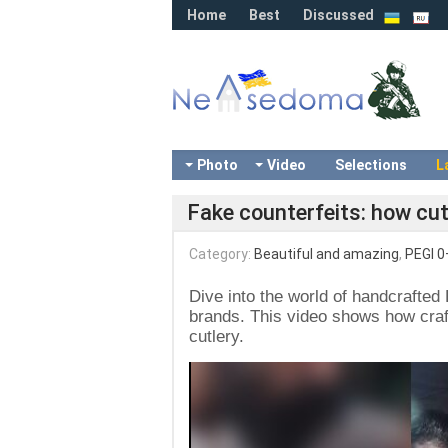
Home
Best
Discussed
Photo
Video
Selections
L
Fake counterfeits: how cut
Category:
Beautiful and amazing
,
PEGI 0
Dive into the world of handcrafted
brands. This video shows how craf
cutlery.
Video
Player