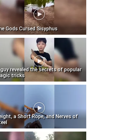
he Gods Cursed Sisyphus
 guy revealed the secrets of popular
agic tricks
eight, a Short Rope, and Nerves of
teel