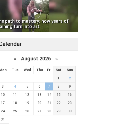
he path to mastery: how years of
aining turn into art
Calendar
«
August 2026 »
Mon
Tue
Wed
Thu
Fri
Sat
Sun
1
2
3
4
5
6
7
8
9
10
11
12
13
14
15
16
17
18
19
20
21
22
23
24
25
26
27
28
29
30
31