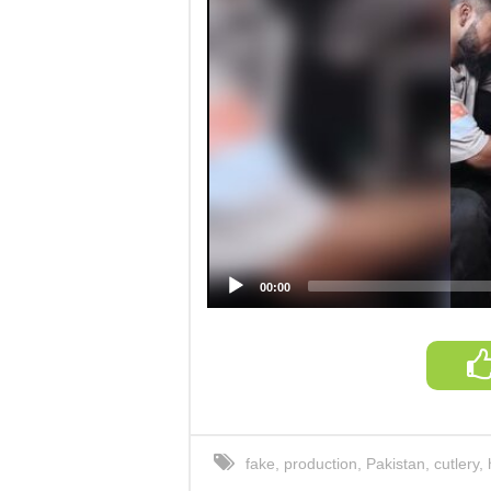
00:00
fake
,
production
,
Pakistan
,
cutlery
,