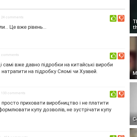
24 comments
0
T
и… Це вже рівень...
t
5 comments
0
ці самі вже давно підробки на китайські вироби
о натрапити на підробку Сяомі чи Хуавей.
M
133 comments
0
 просто приховати виробництво і не платити
оформлювати купу дозволів, не зустрічати купу
C