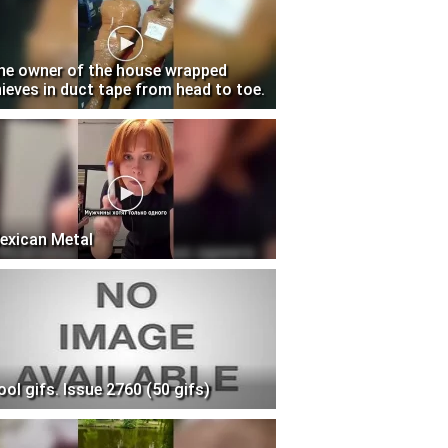
he owner of the house wrapped
hieves in duct tape from head to toe.
exican Metal
ool gifs. Issue 2760 (50 gifs)