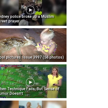
ydney police broke up a Muslim
treet prayer
ool pictures. Issue 3997 (58 photos)
hen Technique Fails, But Sense of
umor Doesn't