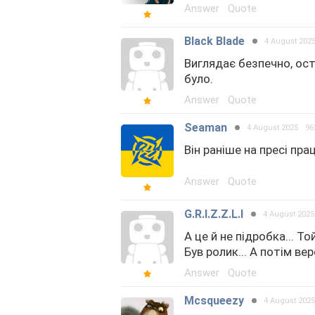
Answer
Quote
Black Blade
4 August 202
Виглядає безпечно, оста
було.
Answer
Quote
Seaman
4 August 2025
96
Він раніше на пресі пр
Answer
Quote
G.R.I.Z.Z.L.I
4 August 2025
А це й не підробка... Т
Був ролик... А потім ве
Answer
Quote
Mcsqueezy
4 August 2025