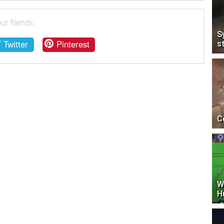
ur friends:
S
Twitter
Pinterest
s
C
W
H