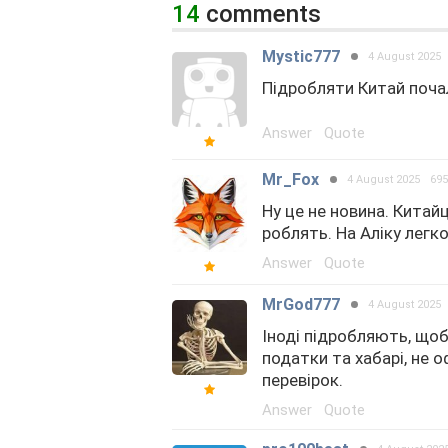
14
comments
Mystic777
4 August 2025
Підробляти Китай почал
Answer
Quote
Mr_Fox
4 August 2025
69
Ну це не новина. Китай
роблять. На Аліку легк
Answer
Quote
MrGod777
4 August 2025
Іноді підробляють, щоб
податки та хабарі, не 
перевірок.
Answer
Quote