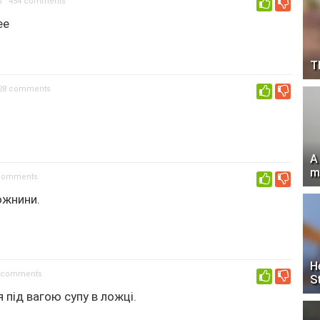
5
454 comments
0
ее
T
28 comments
0
A
m
comments
0
ожнини.
H
 comments
0
S
 під вагою супу в ложці.