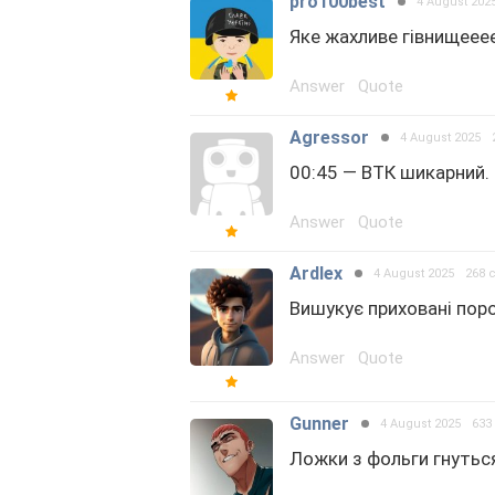
pro100best
4 August 202
Яке жахливе гівнищеее
Answer
Quote
Agressor
4 August 2025
00:45 — ВТК шикарний.
Answer
Quote
Ardlex
4 August 2025
268 
Вишукує приховані пор
Answer
Quote
Gunner
4 August 2025
633
Ложки з фольги гнуться