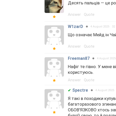
Десять пальців — це ро
Answer
Quote
W1zarD
4 August 2025
32
Що означає Мейд ін Чай
Answer
Quote
Freeman87
4 August 2025
Нафіг те гівно. У мене 
користуюсь.
Answer
Quote
Spectre
✔
4 August 2025
Я такі в походики купу
багаторазового згинанн
ОБОВ'ЯЗКОВО хтось загу
було!) свою, то й поділ