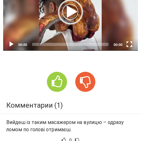
o
P
l
a
y
e
00:00
00:00
r
Комментарии (1)
Вийдеш із таким масажером на вулицю – одразу
ломом по голові отримаєш.
0