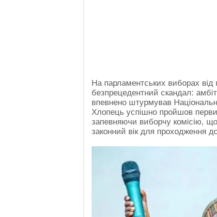
На парламентських виборах від 
безпрецедентний скандал: амбіт
впевнено штурмував Національну
Хлопець успішно пройшов первинн
запевняючи виборчу комісію, що
законний вік для проходження д