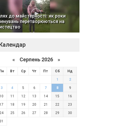
лях до майстерності: як роки
ренувань перетворюються на
истецтво
Календар
«
Серпень 2026 »
Пн
Вт
Ср
Чт
Пт
Сб
Нд
1
2
3
4
5
6
7
8
9
10
11
12
13
14
15
16
17
18
19
20
21
22
23
24
25
26
27
28
29
30
31