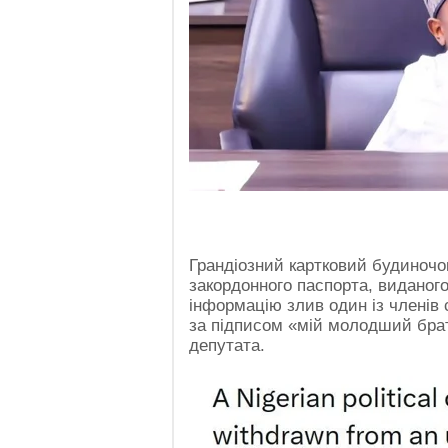
Грандіозний картковий будиночок
закордонного паспорта, виданого 
інформацію злив один із членів 
за підписом «мій молодший бра
депутата.