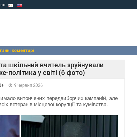
не
танні коментарі
та шкільний вчитель зруйнували
-політика у світі (6 фото)
0+
9 червня 2026
 чимало витончених передвиборчих кампаній, але
іх ветеранів місцевої корупції та кумівства.