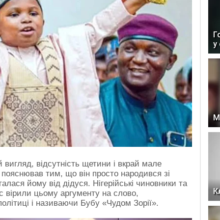
Г
у
М
й вигляд, відсутність щетини і вкрай мале
 пояснював тим, що він просто народився зі
талася йому від дідуся. Нігерійські чиновники та
К
с вірили цьому аргументу на слово,
олітиці і називаючи Бубу «Чудом Зорії».