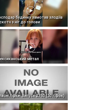
осподар будинку замотав злодіїв
 скотч з ніг до голови
ексиканський метал
ласні гіфки. Випуск 2760 (50 гіфок)