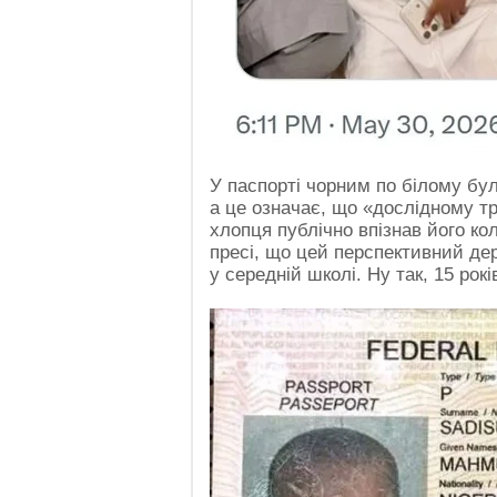
У паспорті чорним по білому бул
а це означає, що «дослідному т
хлопця публічно впізнав його к
пресі, що цей перспективний де
у середній школі. Ну так, 15 рокі