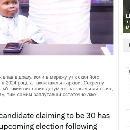
Ш
т
м
 впав відразу, коли в мережу утік скан його
в 2024 році, а також шкільні архіви. Секретну
сім'ї, який виставив документ на загальний огляд
т», тим самим заплутавши остаточно лже-