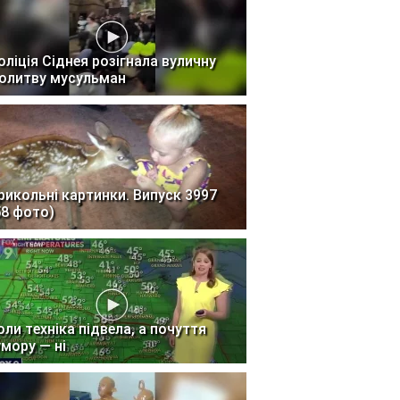
оліція Сіднея розігнала вуличну
олитву мусульман
рикольні картинки. Випуск 3997
58 фото)
оли техніка підвела, а почуття
умору — ні