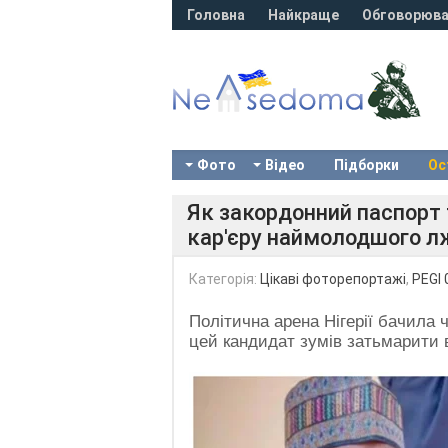
Головна
Найкраще
Обговорюва
Фото
Відео
Підборки
Ос
Як закордонний паспорт 
кар'єру наймолодшого лже
Категорія:
Цікаві фоторепортажі
,
PEGI 
Політична арена Нігерії бачила
цей кандидат зумів затьмарити вс