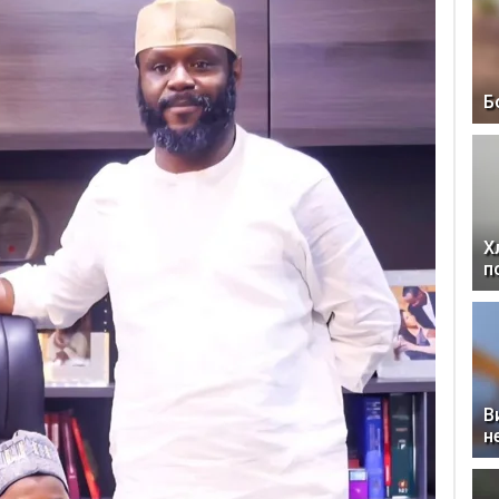
Б
Х
п
В
н