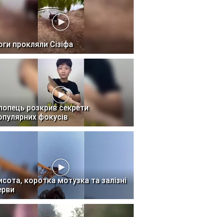
оги прокляли Сізіфа
лопець розкрив секрети
опулярних фокусів
исота, коротка мотузка та залізні
ерви