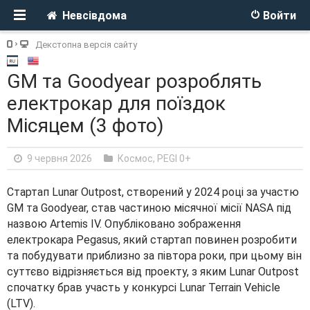
Невсівдома
Войти
Декстопна версія сайту
GM та Goodyear розроблять
електрокар для поїздок
Місяцем (3 фото)
9 червня 2026
Космос
,
PEGI 0+
Стартап Lunar Outpost, створений у 2024 році за участю
GM та Goodyear, став частиною місячної місії NASA під
назвою Artemis IV. Опубліковано зображення
електрокара Pegasus, який стартап повинен розробити
та побудувати приблизно за півтора роки, при цьому він
суттєво відрізняється від проекту, з яким Lunar Outpost
спочатку брав участь у конкурсі Lunar Terrain Vehicle
(LTV).