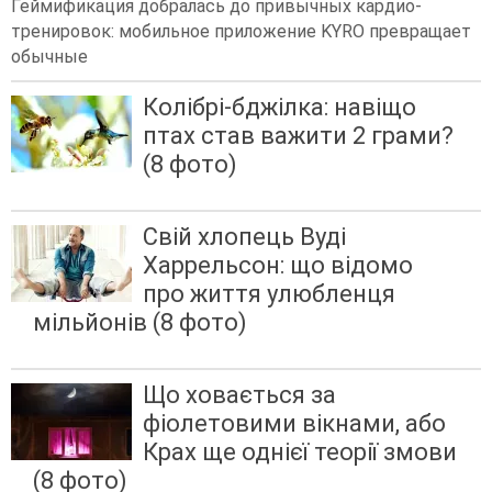
Геймификация добралась до привычных кардио-
тренировок: мобильное приложение KYRO превращает
обычные
Колібрі-бджілка: навіщо
птах став важити 2 грами?
(8 фото)
Свій хлопець Вуді
Харрельсон: що відомо
про життя улюбленця
мільйонів (8 фото)
Що ховається за
фіолетовими вікнами, або
Крах ще однієї теорії змови
(8 фото)