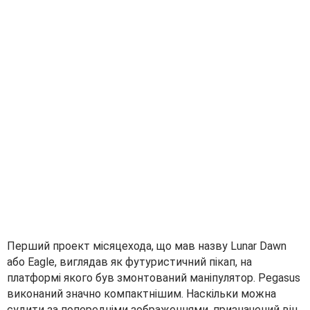
Перший проект місяцехода, що мав назву Lunar Dawn
або Eagle, виглядав як футуристичний пікап, на
платформі якого був змонтований маніпулятор. Pegasus
виконаний значно компактнішим. Наскільки можна
судити за попередніми зображеннями, призначений він