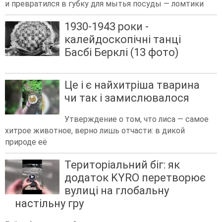
и превратился в губку для мытья посуды — ломтики
1930-1943 роки -
калейдоскопічні танці
Басбі Берклі (13 фото)
Це і є найхитріша тварина
чи так і замислювалося
Утверждение о том, что лиса — самое
хитрое животное, верно лишь отчасти: в дикой
природе её
Територіальний біг: як
додаток KYRO перетворює
вулиці на глобальну
настільну гру