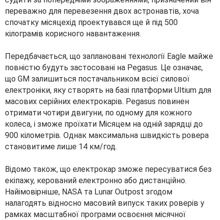
переважно для перевезення двох астронавтів, хоча
спочатку місяцехід проектувався ще й під 500
кілограмів корисного навантаження.
Передбачається, що заплановані технології Eagle майже
повністю будуть застосовані на Pegasus. Це означає,
що GM залишиться постачальником всієї силової
електроніки, яку створять на базі платформи Ultium для
масових серійних електрокарів. Pegasus повинен
отримати чотири двигуни, по одному для кожного
колеса, і зможе проїхати Місяцем на одній зарядці до
900 кілометрів. Однак максимальна швидкість ровера
становитиме лише 14 км/год.
Відомо також, що електрокар зможе пересуватися без
екіпажу, керований електронно або дистанційно.
Найімовірніше, NASA та Lunar Outpost згодом
налагодять відносно масовий випуск таких роверів у
рамках масштабної програми освоєння місячної