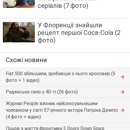
серіалів (7 фото)
У Флоренції знайшли
рецепт першої Coca-Cola (2
фото)
Схожі новини
Fiat 500 збільшили, зробивши з нього кросовер (5
фото + 1 відео)
Радянське село у 40-ті (26 фото)
Журнал People визнав найсексуальнішим
чоловіком у світі 57-річного актора Патріка Демпсі
(4 фото + відео)
Пішов з життя фронтмен 3 Doors Down Бред