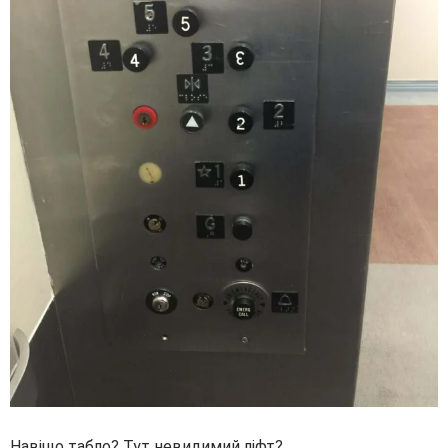
Навіщо табло? Тут невидимий ліфт?