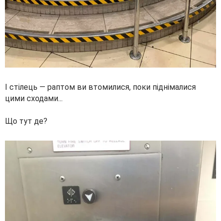
І стілець — раптом ви втомилися, поки піднімалися
цими сходами...
Що тут де?