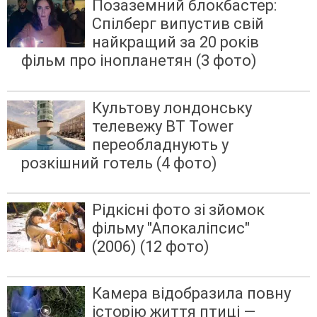
Позаземний блокбастер:
Спілберг випустив свій
найкращий за 20 років
фільм про інопланетян (3 фото)
Культову лондонську
телевежу BT Tower
переобладнують у
розкішний готель (4 фото)
Рідкісні фото зі зйомок
фільму "Апокаліпсис"
(2006) (12 фото)
Камера відобразила повну
історію життя птиці —