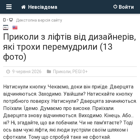
Невсівдома
Войти
Декстопна версія сайту
Приколи з ліфтів від дизайнерів,
які трохи перемудрили (13
фото)
9 червня 2026
Приколи
,
PEGI 0+
Натиснули кнопку. Чекаємо, доки він приїде. Дверцята
відчиняються. Заходимо. Увійшли? Натискайте кнопку
потрібного поверху. Натиснули? Дверцята зачиняються.
Поїхали. Їдемо. Думаємо про високе. Приїхали.
Дверцята знову відчиняються. Виходимо. Кінець. Або...
ні? Ні, згадайте, що ви побачили. Чи не пам'ятаєте? Тоді
ось вам чужі ліфти, які люди зустріли своїм шляхом і
сфоткали. Тому що спробуй таке не сфоткай.