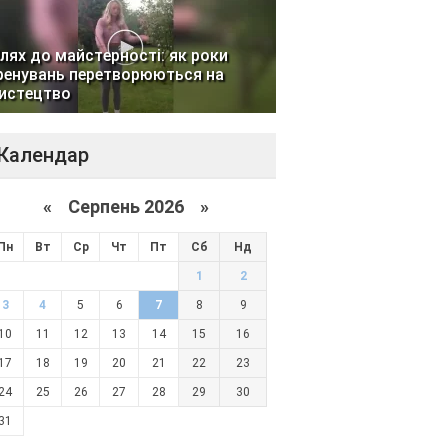
лях до майстерності: як роки
ренувань перетворюються на
истецтво
Календар
«
Серпень 2026 »
Пн
Вт
Ср
Чт
Пт
Сб
Нд
1
2
3
4
5
6
7
8
9
10
11
12
13
14
15
16
17
18
19
20
21
22
23
24
25
26
27
28
29
30
31