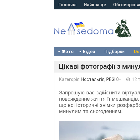
Головна
Найкраще
Обговорюва
Фото
Відео
Підборки
Ос
Цікаві фотографії з минул
Категорія:
Ностальгія
,
PEGI 0+
12 
Запрошую вас здійснити віртуаль
повсякденне життя її мешканців.
що всі історичні знімки розфар
минулим та сьогоденням.