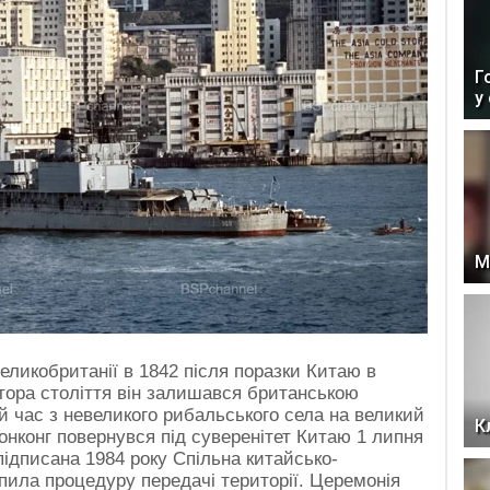
Г
у
М
еликобританії в 1842 після поразки Китаю в
втора століття він залишався британською
й час з невеликого рибальського села на великий
К
Гонконг повернувся під суверенітет Китаю 1 липня
 підписана 1984 року Спільна китайсько-
іпила процедуру передачі території. Церемонія