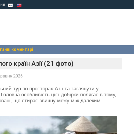
не
танні коментарі
ого країн Азії (21 фото)
травня 2026
ний тур по просторах Азії та заглянути у
 Головна особливість цієї добірки полягає в тому,
бовані, що стирає звичну межу між далеким