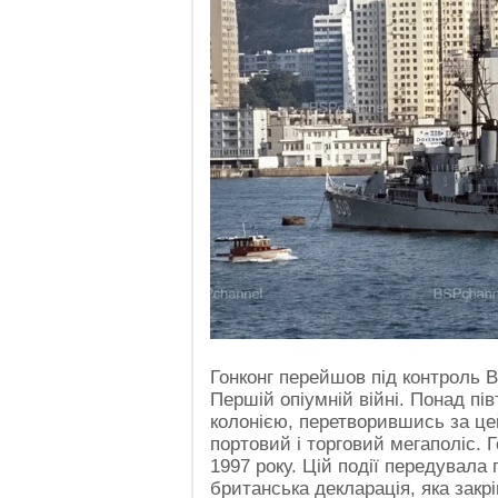
Гонконг перейшов під контроль В
Першій опіумній війні. Понад пі
колонією, перетворившись за це
портовий і торговий мегаполіс. 
1997 року. Цій події передувала
британська декларація, яка закр