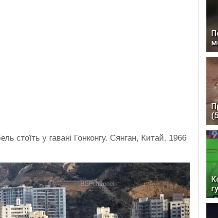
П
м
П
(
ль стоїть у гавані Гонконгу. Сянган, Китай, 1966
К
г