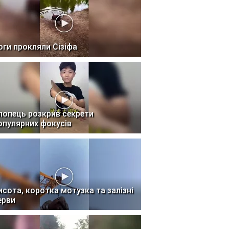
оги прокляли Сізіфа
лопець розкрив секрети
опулярних фокусів
исота, коротка мотузка та залізні
ерви