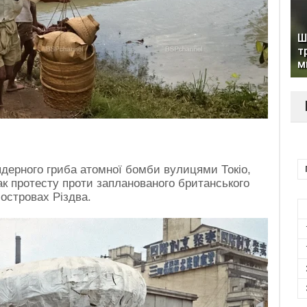
Ш
т
м
дерного гриба атомної бомби вулицями Токіо,
нак протесту проти запланованого британського
островах Різдва.