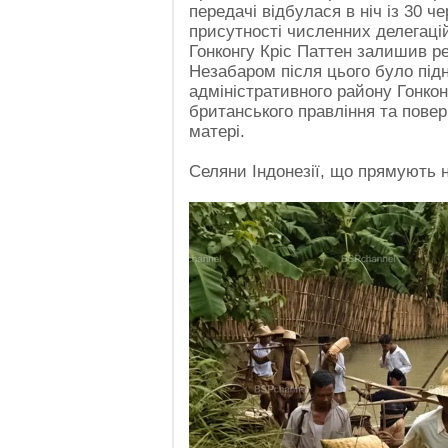
передачі відбулася в ніч із 30 че
присутності численних делегацій
Гонконгу Кріс Паттен залишив р
Незабаром після цього було під
адміністративного району Гонкон
британського правління та пове
матері.
Селяни Індонезії, що прямують на