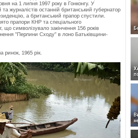
рвня на 1 липня 1997 року в Гонконгу. У
 та журналістів останній британський губернатор
езиденцію, а британський прапор спустили.
нято прапори КНР та спеціального
г, що символізувало закінчення 156 років
Б
рнення "Перлини Сходу" в лоно Батьківщини-
 ринок, 1965 рік.
Х
п
В
н