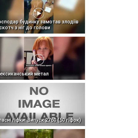
осподар будинку замотав злодіїв
 скотч з ніг до голови
ексиканський метал
ласні гіфки. Випуск 2760 (50 гіфок)