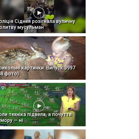
оліція Сіднея розігнала вуличну
олитву мусульман
рикольні картинки. Випуск 3997
58 фото)
оли техніка підвела, а почуття
умору — ні