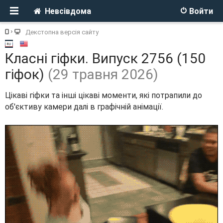
Невсівдома
Войти
Декстопна версія сайту
Класні гіфки. Випуск 2756 (150
гіфок)
(29 травня 2026)
Цікаві гіфки та інші цікаві моменти, які потрапили до
об'єктиву камери далі в графічній анімації.