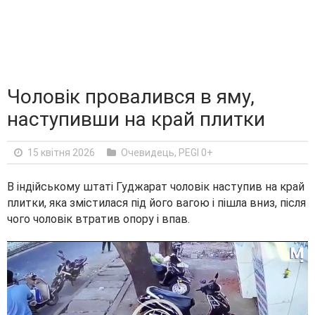
Чоловік провалився в яму,
наступивши на край плитки
15 квітня 2026
Очевидець
,
PEGI 0+
В індійському штаті Гуджарат чоловік наступив на край
плитки, яка змістилася під його вагою і пішла вниз, після
чого чоловік втратив опору і впав.
V
i
d
e
o