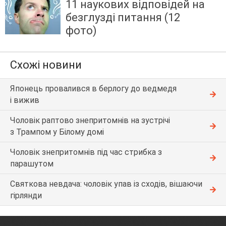
11 наукових відповідей на
безглузді питання (12
фото)
Схожі новини
Японець провалився в берлогу до ведмедя
і вижив
Чоловік раптово знепритомнів на зустрічі
з Трампом у Білому домі
Чоловік знепритомнів під час стрибка з
парашутом
Святкова невдача: чоловік упав із сходів, вішаючи
гірлянди