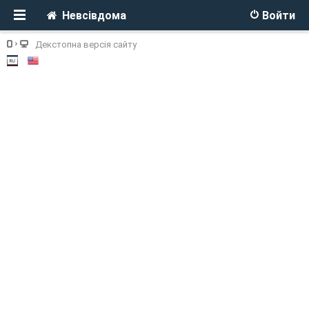
Невсівдома
Войти
Декстопна версія сайту