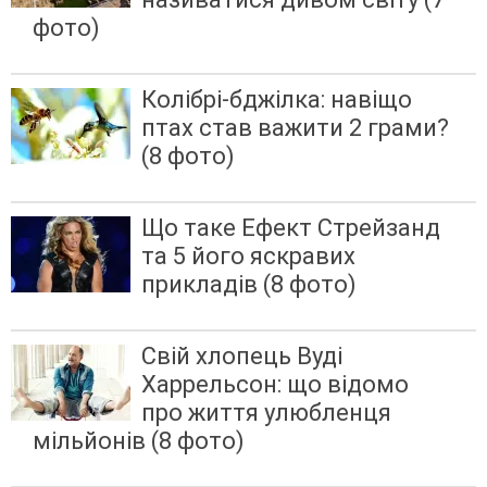
фото)
Колібрі-бджілка: навіщо
птах став важити 2 грами?
(8 фото)
Що таке Ефект Стрейзанд
та 5 його яскравих
прикладів (8 фото)
Свій хлопець Вуді
Харрельсон: що відомо
про життя улюбленця
мільйонів (8 фото)