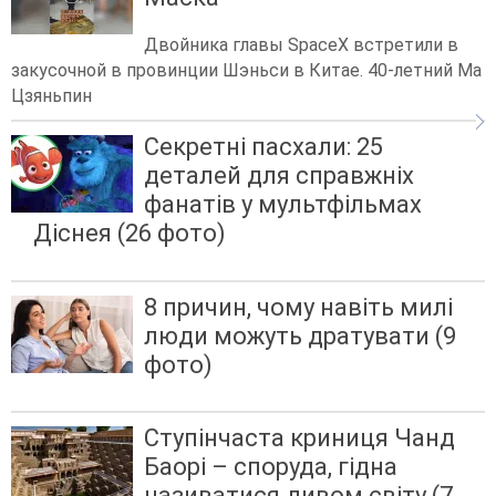
Двойника главы SpaceX встретили в
закусочной в провинции Шэньси в Китае. 40-летний Ма
Цзяньпин
Секретні пасхали: 25
деталей для справжніх
фанатів у мультфільмах
Діснея (26 фото)
8 причин, чому навіть милі
люди можуть дратувати (9
фото)
Ступінчаста криниця Чанд
Баорі – споруда, гідна
називатися дивом світу (7