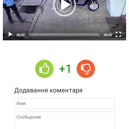
P
l
a
y
e
00:00
00:00
r
+1
Додавання коментаря