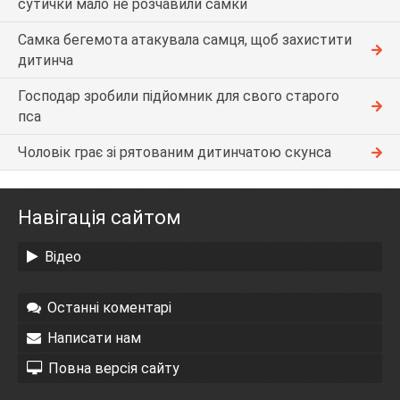
сутички мало не розчавили самки
Самка бегемота атакувала самця, щоб захистити
дитинча
Господар зробили підйомник для свого старого
пса
Чоловік грає зі рятованим дитинчатою скунса
Навігація сайтом
Відео
Останні коментарі
Написати нам
Повна версія сайту