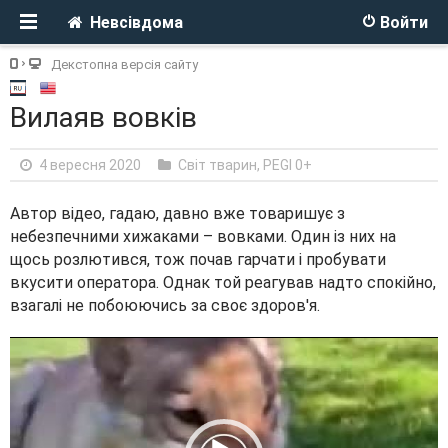
Невсівдома
Войти
Декстопна версія сайту
Вилаяв вовків
4 вересня 2020
Світ тварин
,
PEGI 0+
Автор відео, гадаю, давно вже товаришує з
небезпечними хижаками – вовками. Один із них на
щось розлютився, тож почав гарчати і пробувати
вкусити оператора. Однак той реагував надто спокійно,
взагалі не побоюючись за своє здоров'я.
V
i
d
e
o