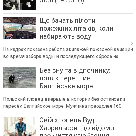
долі (19 фото)
Що бачать пілоти
пожежних літаків, коли
набирають воду
На кадрах показана работа экипажей пожарной авиации
во время забора воды и последующего сброса на
Без сну та відпочинку:
поляк переплив
Балтійське море
Польский пловец впервые в истории без остановки
пересёк Балтийское море. Мужчина преодолел 160
Свій хлопець Вуді
Харрельсон: що відомо
про життя улюбленця