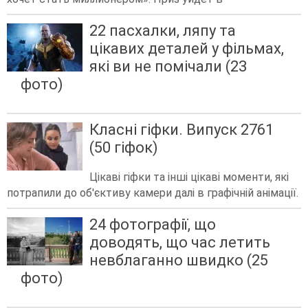
22 пасхалки, ляпу та
цікавих деталей у фільмах,
які ви не помічали (23
фото)
Класні гіфки. Випуск 2761
(50 гіфок)
Цікаві гіфки та інші цікаві моменти, які
потрапили до об'єктиву камери далі в графічній анімації.
24 фотографії, що
доводять, що час летить
невблаганно швидко (25
фото)