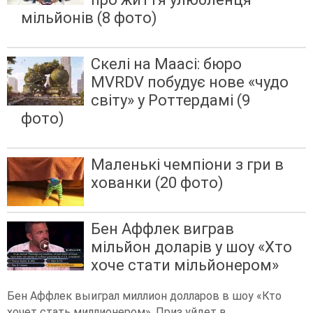
мільйонів (8 фото)
Скелі на Маасі: бюро
MVRDV побудує нове «чудо
світу» у Роттердамі (9
фото)
Маленькі чемпіони з гри в
хованки (20 фото)
Бен Аффлек виграв
мільйон доларів у шоу «Хто
хоче стати мільйонером»
Бен Аффлек выиграл миллион долларов в шоу «Кто
хочет стать миллионером». Приз уйдет в