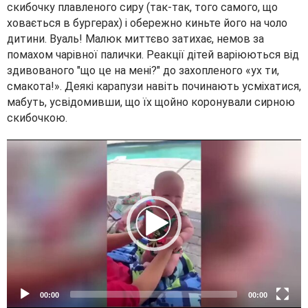
скибочку плавленого сиру (так-так, того самого, що
ховається в бургерах) і обережно киньте його на чоло
дитини. Вуаль! Малюк миттєво затихає, немов за
помахом чарівної палички. Реакції дітей варіюються від
здивованого "що це на мені?" до захопленого «ух ти,
смакота!». Деякі карапузи навіть починають усміхатися,
мабуть, усвідомивши, що їх щойно коронували сирною
скибочкою.
V
i
d
e
o
P
l
a
y
e
00:00
00:00
r