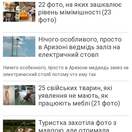
22 фото, на яких зашкалює
рівень мімімішності (23
фото)
Нічого особливого, просто
в Аризоні ведмідь заліз на
електричний стовп
Ничего особенного, просто в Аризоне медведь залез на
электрический столб потому что ему так
25 свійських тварин, які
уявлення не мають, як
працюють меблі (21 фото)
Туристка захотіла фото з
мавпою, але отримала