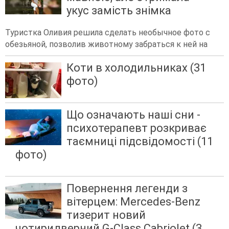
укус замість знімка
Туристка Оливия решила сделать необычное фото с
обезьяной, позволив животному забраться к ней на
Коти в холодильниках (31
фото)
Що означають наші сни -
психотерапевт розкриває
таємниці підсвідомості (11
фото)
Повернення легенди з
вітерцем: Mercedes-Benz
тизерит новий
чотиридверний G-Class Cabriolet (3