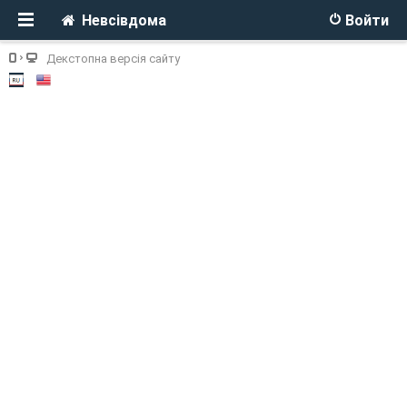
Невсівдома
Войти
Декстопна версія сайту