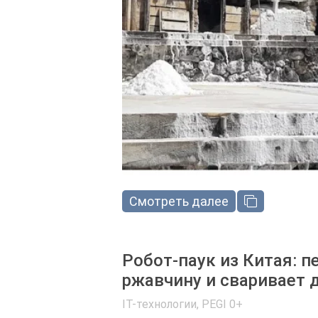
Смотреть далее
Робот-паук из Китая: п
ржавчину и сваривает 
IT-технологии
,
PEGI 0+