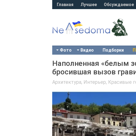
Главная
Лучшее
Обсуждаемое
Фото
Видео
Подборки
П
Наполненная «белым з
бросившая вызов грави
Архитектура, Интерьер
,
Красивые г