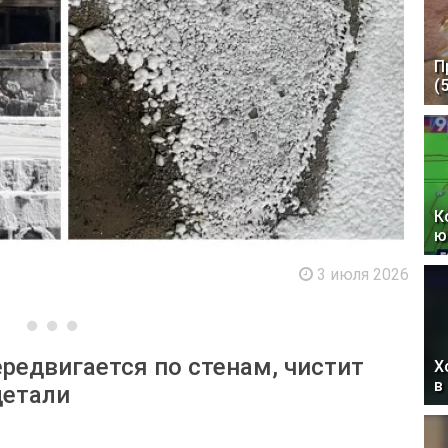
П
(
К
ю
3 июля 2026
ередвигается по стенам, чистит
Х
в
детали