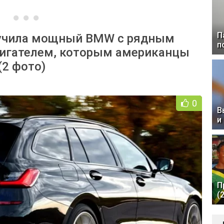
П
лучила мощный BMW с рядным
п
игателем, которым американцы
(2 фото)
0
В
и
П
(