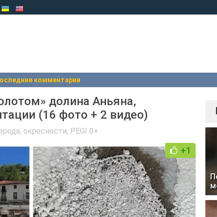
оследние комментарии
олотом» долина Аньяна,
тации (16 фото + 2 видео)
орода, окресности
,
PEGI 0+
+1
П
м