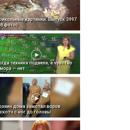
рикольные картинки. Выпуск 3997
58 фото)
огда техника подвела, а чувство
мора — нет
озяин дома замотал воров
 скотч с ног до головы