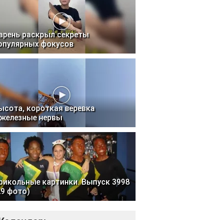
арень раскрыл секреты
опулярных фокусов
ысота, короткая веревка
 железные нервы
рикольные картинки. Выпуск 3998
29 фото)