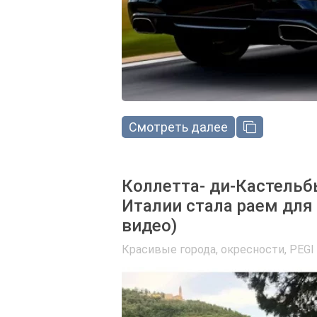
Смотреть далее
Коллетта- ди-Кастельб
Италии стала раем для
видео)
Красивые города, окресности
,
PEGI