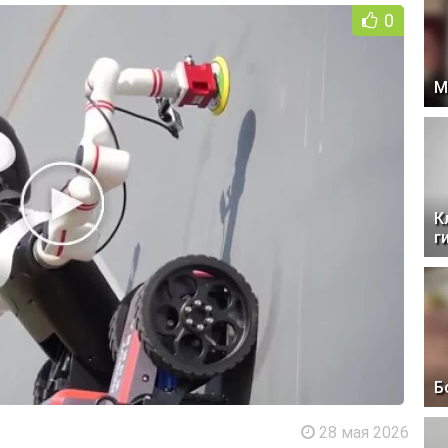
0
М
К
г
Б
28 мая 2026