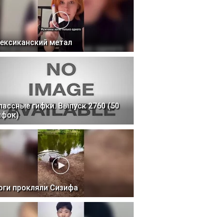
ексиканский метал
лассные гифки. Выпуск 2760 (50
ифок)
оги прокляли Сизифа