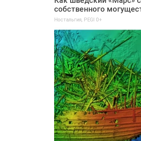
Как шведский «Марс» сг
собственного могущест
Ностальгия
,
PEGI 0+