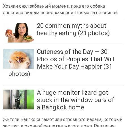
Хозяин снял забавный момент, пока его собака
спокойно сидела перед камерой. Прямо за её спиной
20 common myths about
healthy eating (21 photos)
Cuteness of the Day — 30
Photos of Puppies That Will
Make Your Day Happier (31
photos)
A huge monitor lizard got
stuck in the window bars of
a Bangkok home
Жители Бангкока заметили огромного варана, который
застрял в оконной решетке жилого дома. Рептилия