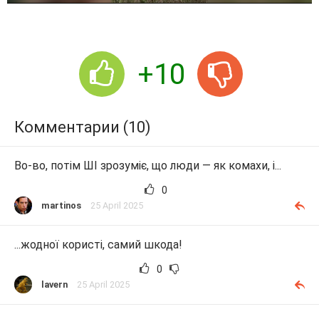
r
+10
Комментарии (10)
Во-во, потім ШІ зрозуміє, що люди — як комахи, і...
0
martinos
25 April 2025
...жодної користі, самий шкода!
0
lavern
25 April 2025