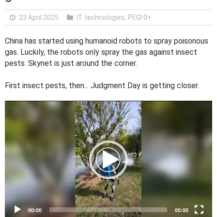
23 April 2025
IT technologies
,
PEGI 0+
China has started using humanoid robots to spray poisonous
gas. Luckily, the robots only spray the gas against insect
pests. Skynet is just around the corner.
First insect pests, then... Judgment Day is getting closer.
V
i
d
e
o
P
l
a
y
e
00:00
00:00