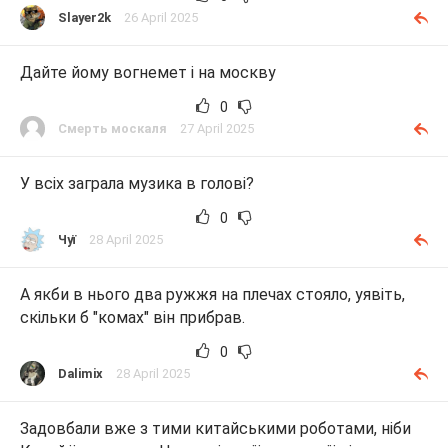
Slayer2k
26 April 2025
Дайте йому вогнемет і на москву
0
Смерть москаля
27 April 2025
У всіх заграла музика в голові?
0
Чуї
28 April 2025
А якби в нього два ружжя на плечах стояло, уявіть,
скільки б "комах" він прибрав.
0
Dalimix
28 April 2025
Задовбали вже з тими китайськими роботами, ніби