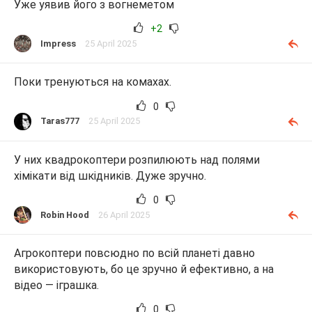
Уже уявив його з вогнеметом
+2
Impress
25 April 2025
Поки тренуються на комахах.
0
Taras777
25 April 2025
У них квадрокоптери розпилюють над полями
хімікати від шкідників. Дуже зручно.
0
Robin Hood
26 April 2025
Агрокоптери повсюдно по всій планеті давно
використовують, бо це зручно й ефективно, а на
відео — іграшка.
0