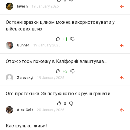
0
lavern
19 January 2025
Останні зразки цілком можна використовувати у
військових цілях
+1
Gunner
19 January 2025
Отож хтось пожежу в Каліфорнії влаштував...
+3
Zalevskyi
19 January 2025
Ого піротехніка. За потужністю як ручні гранати.
0
Alex Celt
20 January 2025
Каструлько, живи!