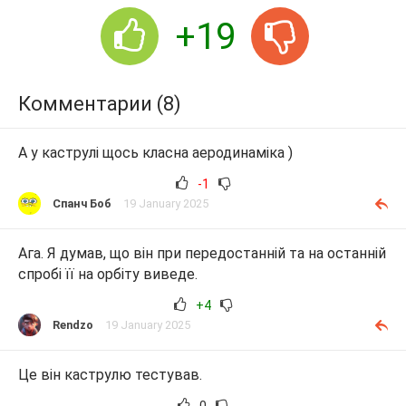
+19
Комментарии (8)
А у каструлі щось класна аеродинаміка )
-1
Спанч Боб
19 January 2025
Ага. Я думав, що він при передостанній та на останній
спробі її на орбіту виведе.
+4
Rendzo
19 January 2025
Це він каструлю тестував.