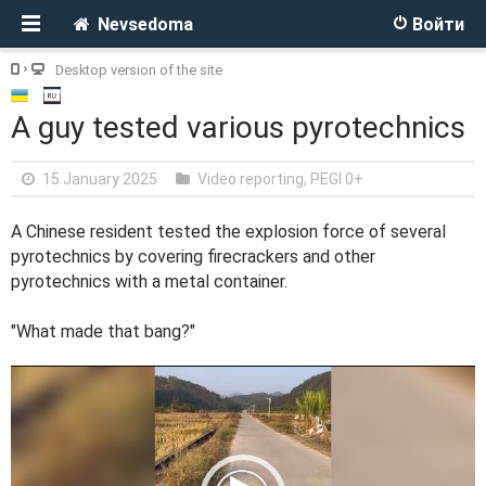
Nevsedoma
Войти
Desktop version of the site
A guy tested various pyrotechnics
15 January 2025
Video reporting
,
PEGI 0+
A Chinese resident tested the explosion force of several
pyrotechnics by covering firecrackers and other
pyrotechnics with a metal container.
"What made that bang?"
V
i
d
e
o