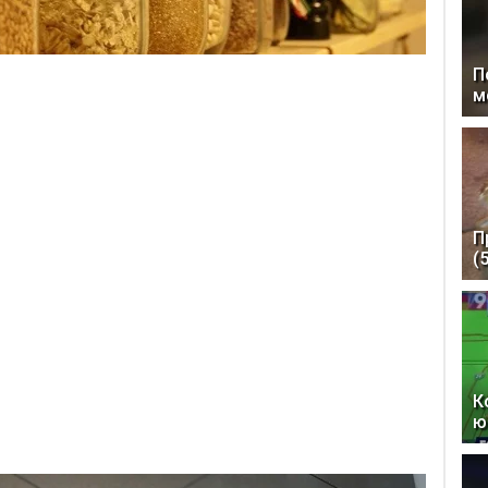
П
м
П
(
К
ю