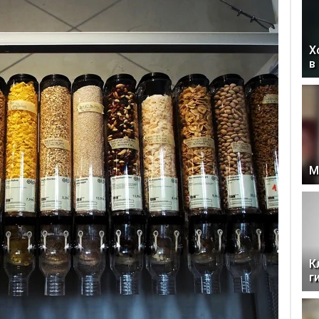
Х
в
М
К
г