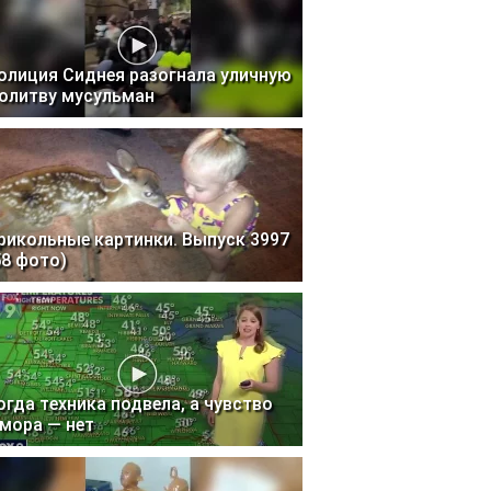
олиция Сиднея разогнала уличную
олитву мусульман
рикольные картинки. Выпуск 3997
58 фото)
огда техника подвела, а чувство
мора — нет