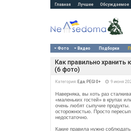
Главная
Лучшее
Обсуждаемое
Фото
Видео
Подборки
П
Как правильно хранить к
(6 фото)
Категория:
Еда
,
PEGI 0+
9 июня 20
Наверняка, вы хоть раз сталки
«маленьких гостей» в крупах и
очень любят сыпучие продукты.
осторожностью. Просто пересыпа
недостаточно.
Какие правила нужно соблюдать,