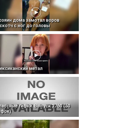
озяин дома замотал воров
 скотч с ног до головы
ексиканский метал
лассные гифки. Выпуск 2760 (50
ифок)