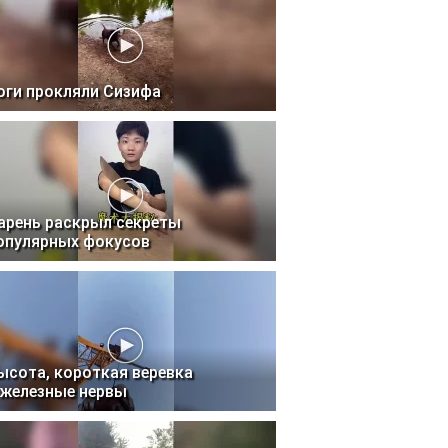
оги прокляли Сизифа
арень раскрыл секреты
опулярных фокусов
ысота, короткая веревка
 железные нервы