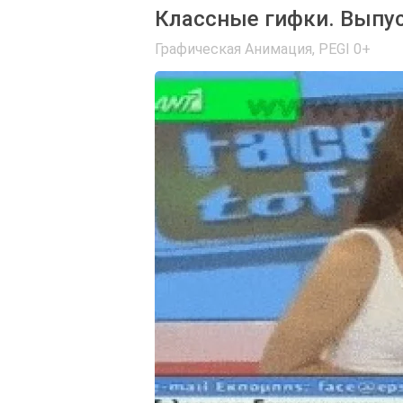
Классные гифки. Выпу
Графическая Анимация
,
PEGI 0+