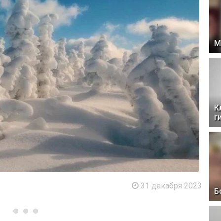
М
К
г
31 декабря 2023
Б