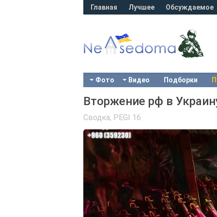
Главная
Лучшее
Обсуждаемое
Фото
Видео
Подборки
П
Вторжение рф в Украину
Сводка
,
PEGI 16