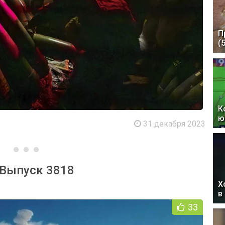
П
(
К
ю
31 декабря 2023
 Выпуск 3818
Х
в
33