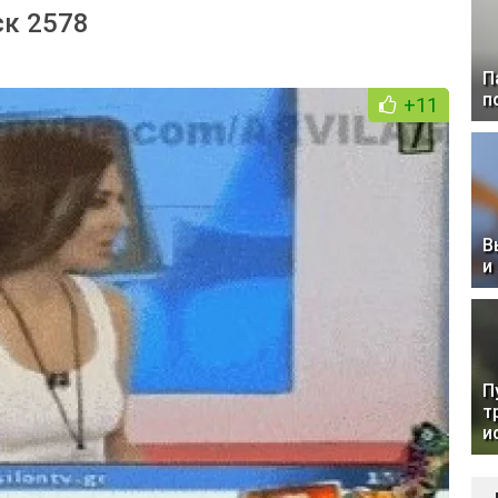
ск 2578
П
п
+11
В
и
П
т
и