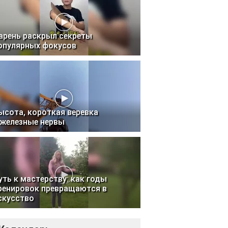
арень раскрыл секреты
опулярных фокусов
ысота, короткая веревка
 железные нервы
уть к мастерству: как годы
ренировок превращаются в
скусство