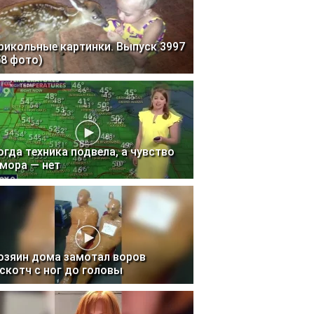
рикольные картинки. Выпуск 3997
58 фото)
огда техника подвела, а чувство
мора — нет
озяин дома замотал воров
 скотч с ног до головы