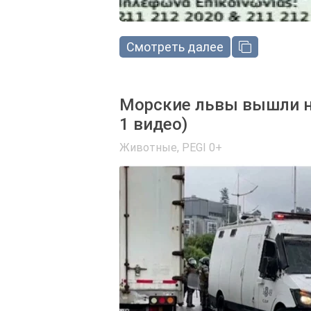
Смотреть далее
Морские львы вышли на
1 видео)
Животные
,
PEGI 0+