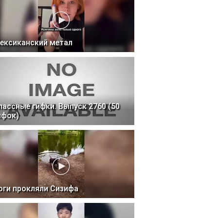
ексиканский метал
лассные гифки. Выпуск 2760 (50
ифок)
оги прокляли Сизифа