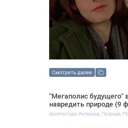
Смотреть далее
"Мегаполис будущего" 
навредить природе (9 ф
Архитектура, Интерьер
,
Природа
,
PE