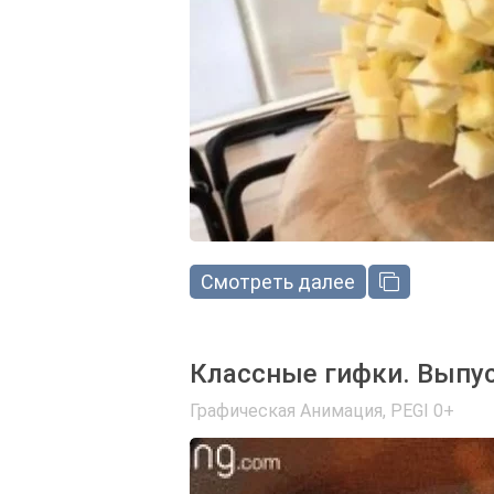
Смотреть далее
Классные гифки. Выпу
Графическая Анимация
,
PEGI 0+