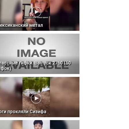
ексиканский метал
лассные гифки. Выпуск 2760 (50
ифок)
оги прокляли Сизифа