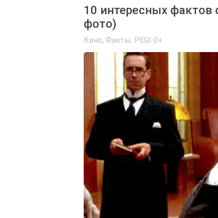
10 интересных фактов 
фото)
Кино
,
Факты
,
PEGI 0+