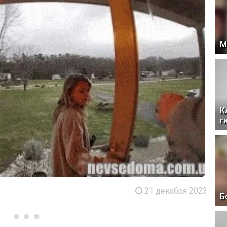
М
К
г
21 декабря 2023
Б