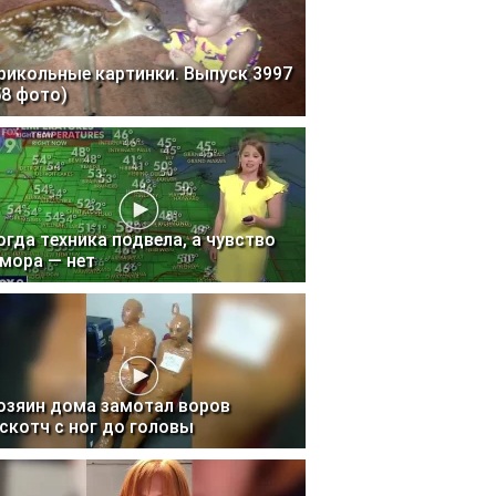
рикольные картинки. Выпуск 3997
58 фото)
огда техника подвела, а чувство
мора — нет
озяин дома замотал воров
 скотч с ног до головы