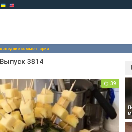
оследние комментарии
 Выпуск 3814
39
П
м