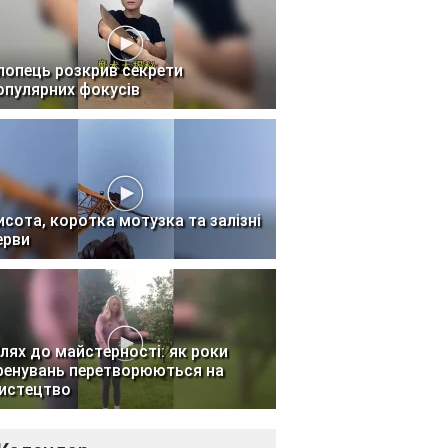
лопець розкрив секрети
опулярних фокусів
исота, коротка мотузка та залізні
ерви
лях до майстерності: як роки
ренувань перетворюються на
истецтво