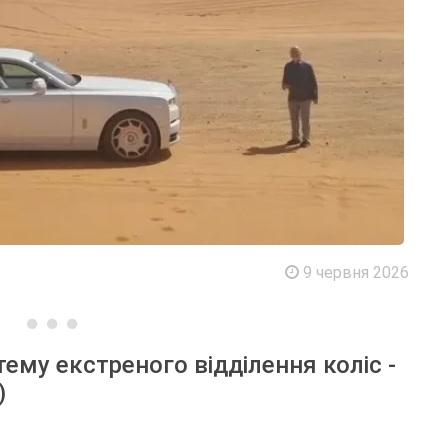
9 червня 2026
тему екстреного відділення коліс -
)