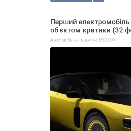
Перший електромобіль F
об'єктом критики (32 ф
Автомобільні новини
,
PEGI 0+