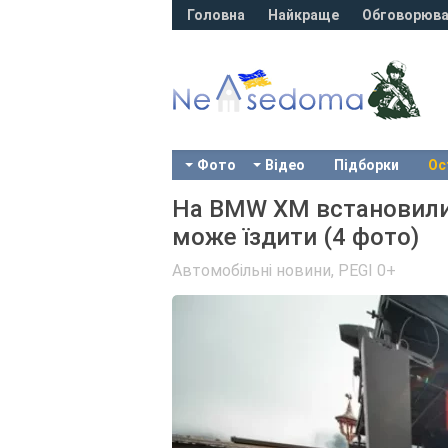
Головна
Найкраще
Обговорюва
Фото
Відео
Підборки
Ос
На BMW XM встановили 
може їздити (4 фото)
Автомобільні новини
,
PEGI 0+