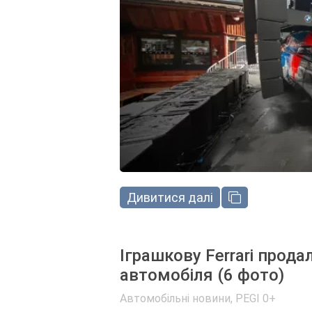
Дивитися далі
Іграшкову Ferrari прод
автомобіля (6 фото)
Автомобільні новини
,
PEGI 0+