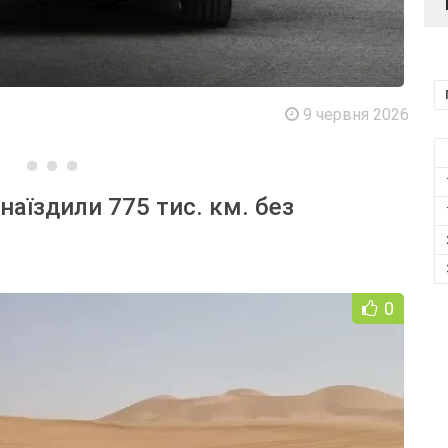
9 червня 2026
наїздили 775 тис. км. без
0