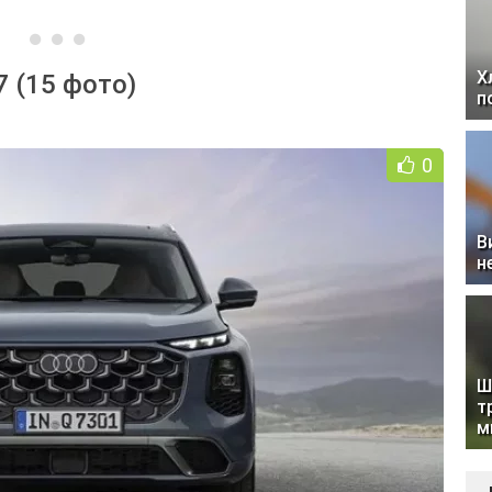
Х
7 (15 фото)
п
0
В
н
Ш
т
м