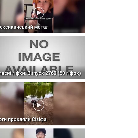
ексиканський метал
ласні гіфки. Випуск 2760 (50 гіфок)
оги прокляли Сізіфа