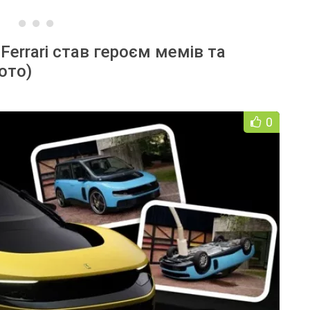
errari став героєм мемів та
ото)
0