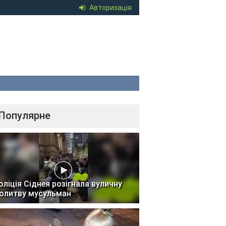
Авторизація
Популярне
оліція Сіднея розігнала вуличну
олитву мусульман