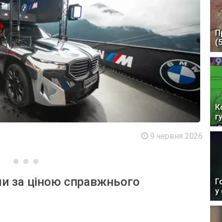
П
(
К
г
9 червня 2026
али за ціною справжнього
Г
у