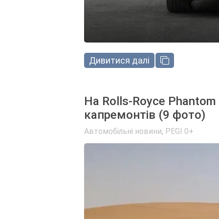
Дивитися далі
На Rolls-Royce Phantom 
капремонтів (9 фото)
Автомобільні новини
,
PEGI 0+