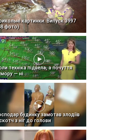
рикольні картинки. Випуск 3997
58 фото)
оли техніка підвела, а почуття
умору — ні
осподар будинку замотав злодіїв
 скотч з ніг до голови