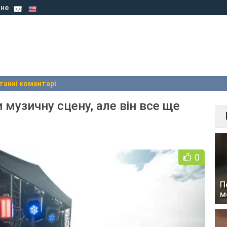
не
танні коментарі
музичну сцену, але він все ще
0
П
м