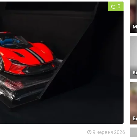
0
М
К
Б
9 червня 2026