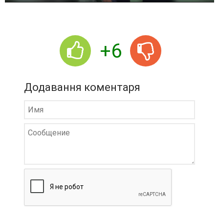
r
+6
Додавання коментаря