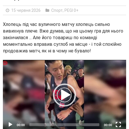
15 червня 2026
Cпорт
,
PEGI 0+
Хлопець під час вуличного матчу хлопець сильно
вивихнув плече. Вже думав, що на цьому гра для нього
закінчилася ... Але його товариш по команді
моментально вправив суглоб на місце - і той спокійно
продовжив матч, як ні в чому не бувало!
V
i
d
e
o
P
l
a
y
e
00:00
00:00