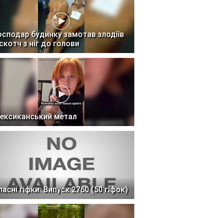
осподар будинку замотав злодіїв
 скотч з ніг до голови
ексиканський метал
ласні гіфки. Випуск 2760 (50 гіфок)