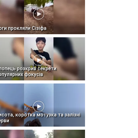
оги прокляли Сізіфа
лопець розкрив секрети
опулярних фокусів
исота, коротка мотузка та залізні
ерви