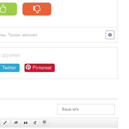
льє
,
Тюнінг
,
автосвіт
,
з друзями:
Twitter
Pinterest