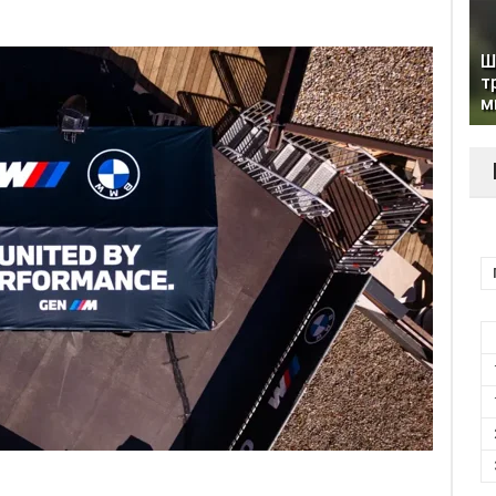
Ш
т
м