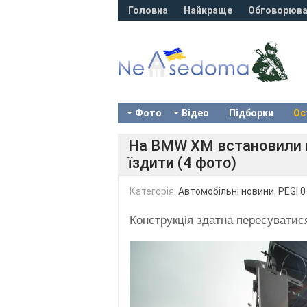
Головна
Найкраще
Обговорюва
Фото
Відео
Підборки
Ос
На BMW XM встановили м
їздити (4 фото)
Категорія:
Автомобільні новини
,
PEGI 0
Конструкція здатна пересуватися