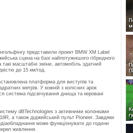
П
м
нгольфінгу представили проект BMW XM Label
жейська сцена на базі найпотужнішого гібридного
 такі масштабні зміни, автомобіль здатний
П
кістю до 15 км/год.
(
становлена ​​платформа для виступів та
дратних метрів. У кожній з колісних арок
ся система підсвічування днища та керовані
К
истему dBTechnologies з активними колонками
г
8R, а також діджейський пульт Pioneer. Завдяки
медіаобладнання може функціонувати до години
жерел живлення.