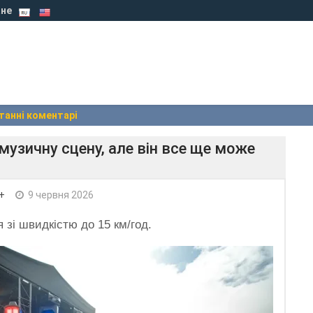
не
танні коментарі
узичну сцену, але він все ще може
+
9 червня 2026
 зі швидкістю до 15 км/год.