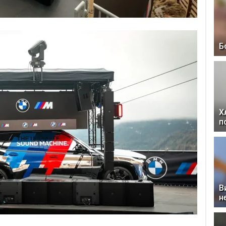
Б
Х
п
В
н