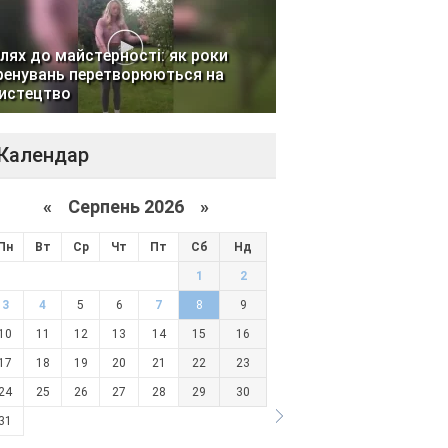
лях до майстерності: як роки
ренувань перетворюються на
истецтво
Календар
«
Серпень 2026 »
Пн
Вт
Ср
Чт
Пт
Сб
Нд
1
2
3
4
5
6
7
8
9
10
11
12
13
14
15
16
17
18
19
20
21
22
23
24
25
26
27
28
29
30
31