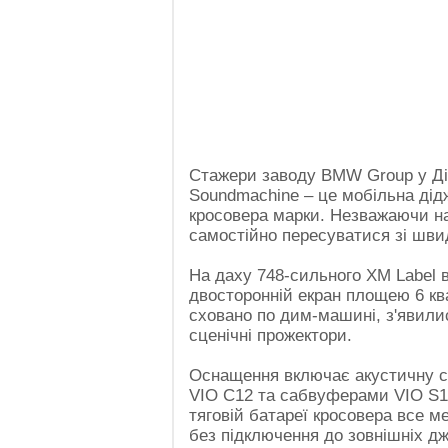
Стажери заводу BMW Group у Ді
Soundmachine – це мобільна дід
кросовера марки. Незважаючи на
самостійно пересуватися зі швид
На даху 748-сильного XM Label в
двосторонній екран площею 6 ква
сховано по дим-машині, з'явили
сценічні прожектори.
Оснащення включає акустичну с
VIO C12 та сабвуферами VIO S11
тяговій батареї кросовера все 
без підключення до зовнішніх д