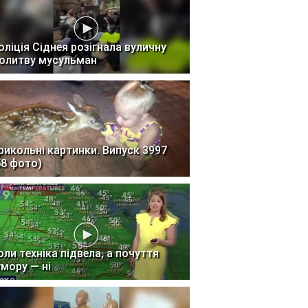
оліція Сіднея розігнала вуличну
олитву мусульман
рикольні картинки. Випуск 3997
58 фото)
оли техніка підвела, а почуття
умору — ні