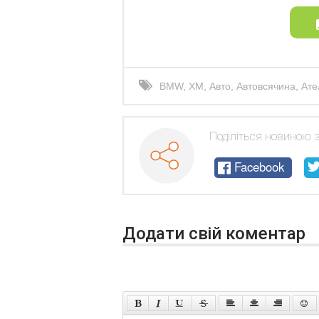
BMW
,
XM
,
Авто
,
Автовсячина
,
Ате
автомобілі
,
машина
Поділіться новиною 
Facebook
Додати свій коментар