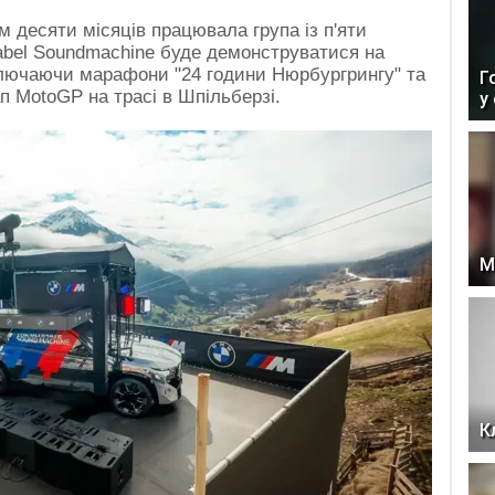
 десяти місяців працювала група із п'яти
abel Soundmachine буде демонструватися на
ключаючи марафони "24 години Нюрбургрингу" та
Г
ап MotoGP на трасі в Шпільберзі.
у
М
К