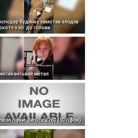
осподар будинку замотав злодіїв
 скотч з ніг до голови
ексиканський метал
ласні гіфки. Випуск 2760 (50 гіфок)