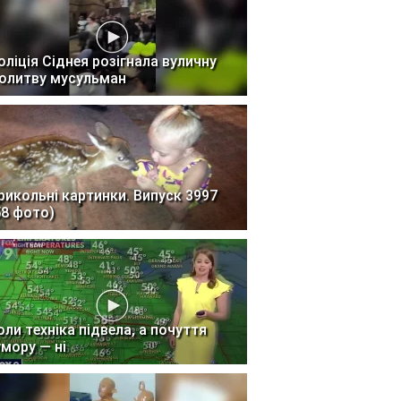
оліція Сіднея розігнала вуличну
олитву мусульман
рикольні картинки. Випуск 3997
58 фото)
оли техніка підвела, а почуття
умору — ні