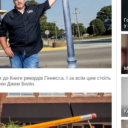
Г
у
М
 до Книги рекордів Гіннесса. І за всім цим стоїть
мен Джим Болін.
К