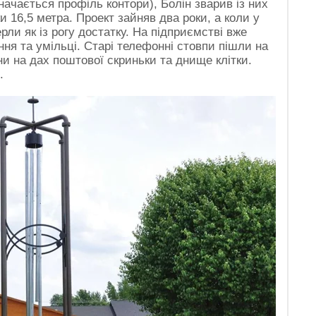
ачається профіль контори), Болін зварив із них
ки 16,5 метра. Проект зайняв два роки, а коли у
ерли як із рогу достатку. На підприємстві вже
ня та умільці. Старі телефонні стовпи пішли на
ни на дах поштової скриньки та днище клітки.
.