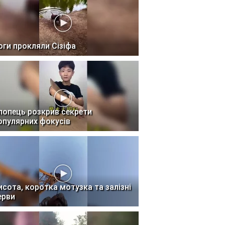
оги прокляли Сізіфа
лопець розкрив секрети
опулярних фокусів
исота, коротка мотузка та залізні
ерви