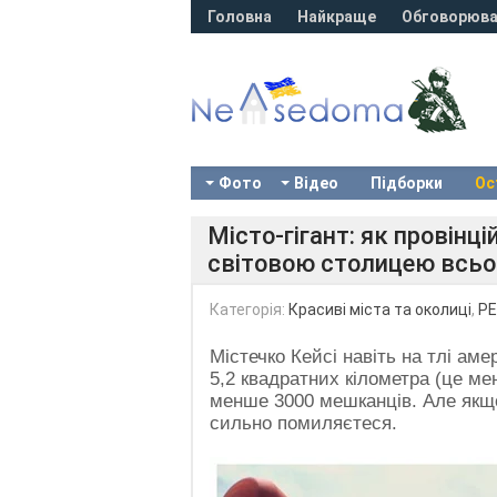
Головна
Найкраще
Обговорюва
Фото
Відео
Підборки
Ос
Місто-гігант: як провінц
світовою столицею всьог
Категорія:
Красиві міста та околиці
,
PE
Містечко Кейсі навіть на тлі ам
5,2 квадратних кілометра (це ме
менше 3000 мешканців. Але якщо
сильно помиляєтеся.