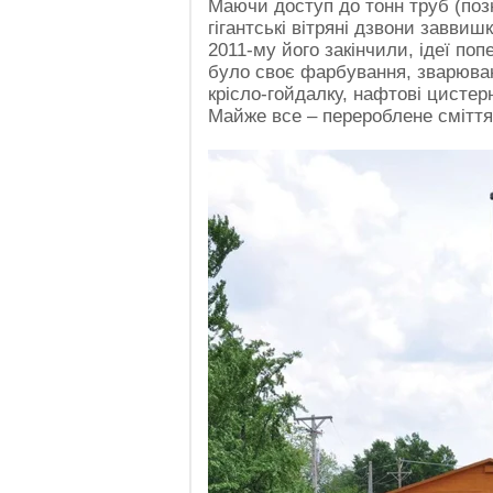
Маючи доступ до тонн труб (позн
гігантські вітряні дзвони заввиш
2011-му його закінчили, ідеї поп
було своє фарбування, зварюван
крісло-гойдалку, нафтові цистер
Майже все – перероблене сміття