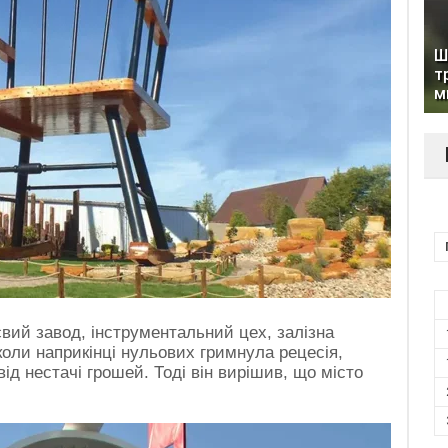
Ш
т
м
вий завод, інструментальний цех, залізна
коли наприкінці нульових гримнула рецесія,
від нестачі грошей. Тоді він вирішив, що місто