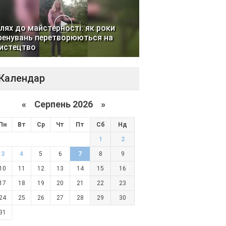
лях до майстерності: як роки
ренувань перетворюються на
истецтво
Календар
«
Серпень 2026 »
Пн
Вт
Ср
Чт
Пт
Сб
Нд
1
2
3
4
5
6
7
8
9
10
11
12
13
14
15
16
17
18
19
20
21
22
23
24
25
26
27
28
29
30
31