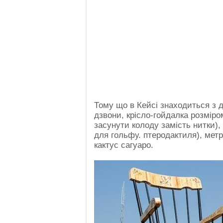
Тому що в Кейсі знаходиться з дес
дзвони, крісло-гойдалка розміром
засунути колоду замість нитки), 
для гольфу. птеродактиля), метро
кактус сагуаро.