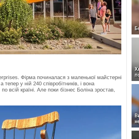
Б
Х
п
erprises. Фірма починалася з маленької майстерні
 тепер у ній 240 співробітників, і вона
по всій країні. Але поки бізнес Боліна зростав,
В
н