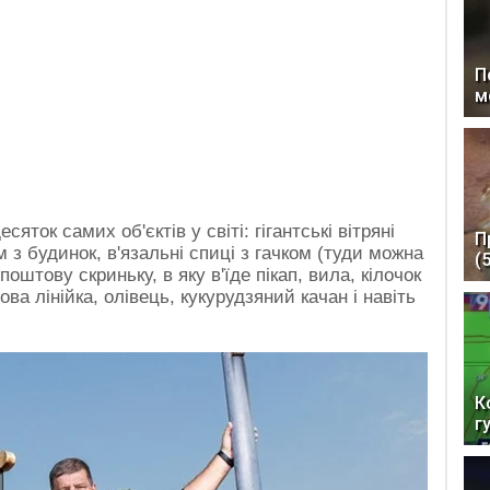
П
м
яток самих об'єктів у світі: гігантські вітряні
П
 з будинок, в'язальні спиці з гачком (туди можна
(
поштову скриньку, в яку в'їде пікап, вила, кілочок
ва лінійка, олівець, кукурудзяний качан і навіть
К
г