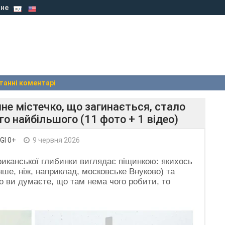
не
танні коментарі
ійне містечко, що загинається, стало
о найбільшого (11 фото + 1 відео)
GI 0+
9 червня 2026
ериканської глибинки виглядає піщинкою: якихось
нше, ніж, наприклад, московське Внуково) та
 ви думаєте, що там нема чого робити, то