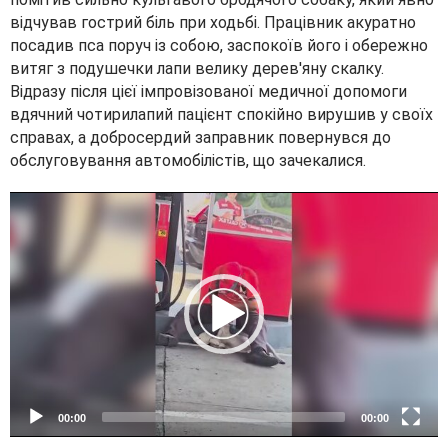
відчував гострий біль при ходьбі. Працівник акуратно
посадив пса поруч із собою, заспокоїв його і обережно
витяг з подушечки лапи велику дерев'яну скалку.
Відразу після цієї імпровізованої медичної допомоги
вдячний чотирилапий пацієнт спокійно вирушив у своїх
справах, а добросердий заправник повернувся до
обслуговування автомобілістів, що зачекалися.
V
i
d
e
o
P
l
a
y
e
00:00
00:00
r