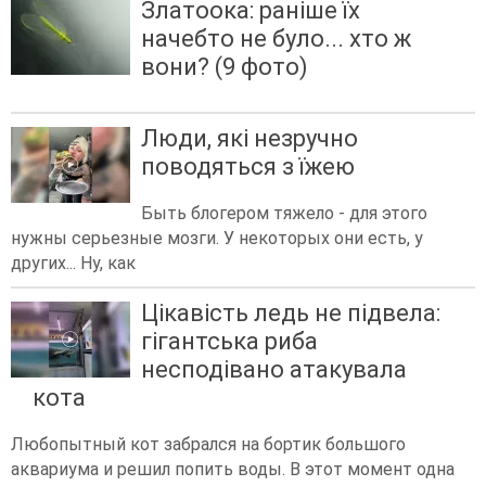
Златоока: раніше їх
начебто не було... хто ж
вони? (9 фото)
Люди, які незручно
поводяться з їжею
Быть блогером тяжело - для этого
нужны серьезные мозги. У некоторых они есть, у
других... Ну, как
Цікавість ледь не підвела:
гігантська риба
несподівано атакувала
кота
Любопытный кот забрался на бортик большого
аквариума и решил попить воды. В этот момент одна