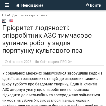
Невсівдома
Войти
Декстопна версія сайту
Пріоритет людяності:
співробітник АЗС тимчасово
зупинив роботу задля
порятунку кульгавого пса
6 червня 2026
Світ тварин
,
PEGI 0+
У соціальних мережах завірусилися зворушливі кадри з
однієї з автозаправних станцій, де заправник виявив
щиру турботу про бездомну тварину. Один із клієнтів
АЗС звернув увагу, що співробітник не поспішає
підходити до автомобілів та зосереджено займається
чимось на узбіччі. Як з'ясувалося пізніше, чоловік
помітив сильно кульгавого бродячого собаку, який явно