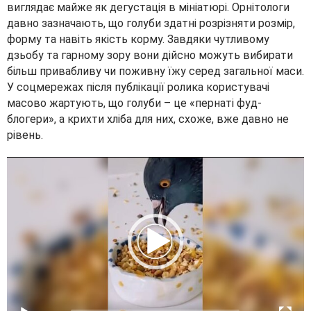
виглядає майже як дегустація в мініатюрі. Орнітологи
давно зазначають, що голуби здатні розрізняти розмір,
форму та навіть якість корму. Завдяки чутливому
дзьобу та гарному зору вони дійсно можуть вибирати
більш привабливу чи поживну їжу серед загальної маси.
У соцмережах після публікації ролика користувачі
масово жартують, що голуби – це «пернаті фуд-
блогери», а крихти хліба для них, схоже, вже давно не
рівень.
V
i
d
e
o
P
l
a
y
e