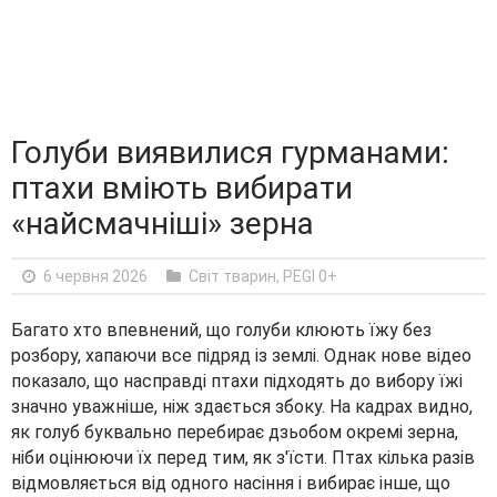
Голуби виявилися гурманами:
птахи вміють вибирати
«найсмачніші» зерна
6 червня 2026
Світ тварин
,
PEGI 0+
Багато хто впевнений, що голуби клюють їжу без
розбору, хапаючи все підряд із землі. Однак нове відео
показало, що насправді птахи підходять до вибору їжі
значно уважніше, ніж здається збоку. На кадрах видно,
як голуб буквально перебирає дзьобом окремі зерна,
ніби оцінюючи їх перед тим, як з'їсти. Птах кілька разів
відмовляється від одного насіння і вибирає інше, що