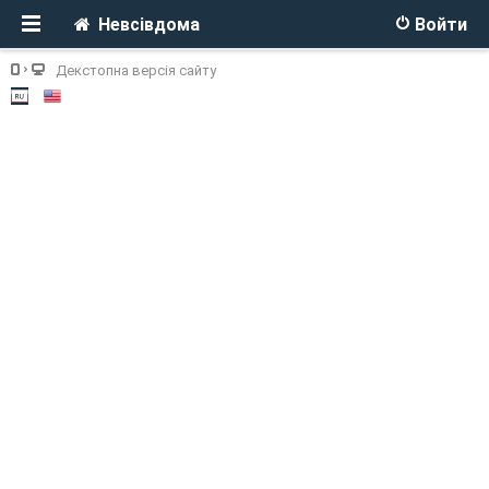
Невсівдома
Войти
Декстопна версія сайту