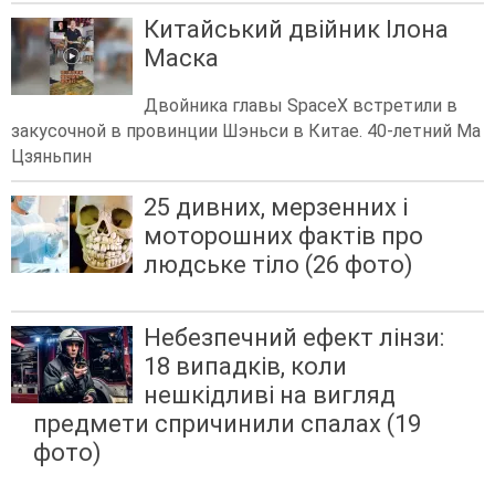
Китайський двійник Ілона
Маска
Двойника главы SpaceX встретили в
закусочной в провинции Шэньси в Китае. 40-летний Ма
Цзяньпин
25 дивних, мерзенних і
моторошних фактів про
людське тіло (26 фото)
Небезпечний ефект лінзи:
18 випадків, коли
нешкідливі на вигляд
предмети спричинили спалах (19
фото)