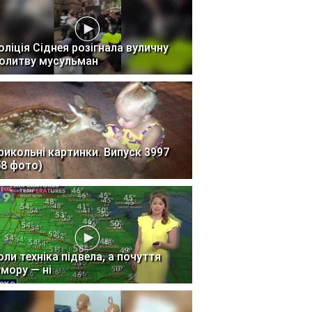
оліція Сіднея розігнала вуличну
олитву мусульман
рикольні картинки. Випуск 3997
58 фото)
оли техніка підвела, а почуття
умору — ні