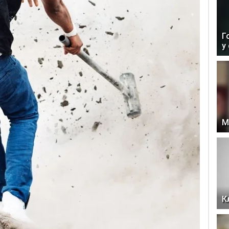
Г
у
М
К