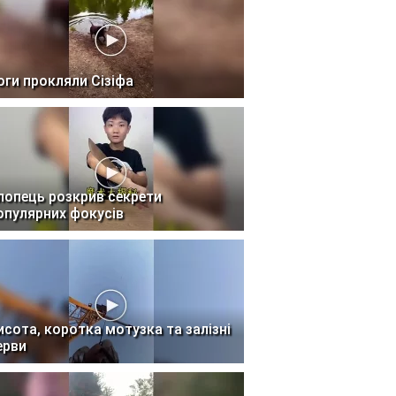
оги прокляли Сізіфа
лопець розкрив секрети
опулярних фокусів
исота, коротка мотузка та залізні
ерви