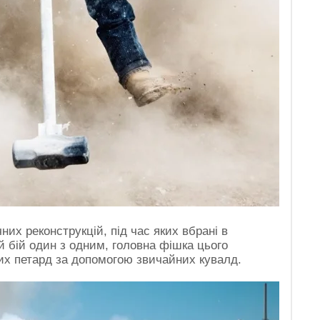
них реконструкцій, під час яких вбрані в
бій один з одним, головна фішка цього
их петард за допомогою звичайних кувалд.