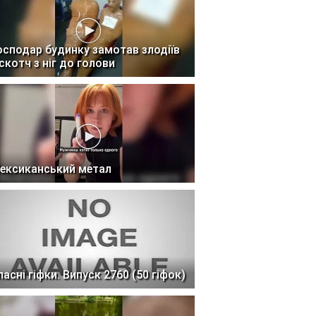
осподар будинку замотав злодіїв
 скотч з ніг до голови
ексиканський метал
ласні гіфки. Випуск 2760 (50 гіфок)