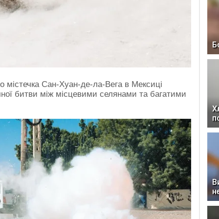
Б
о містечка Сан-Хуан-де-ла-Вега в Мексиці
ічної битви між місцевими селянами та багатими
Х
п
В
н