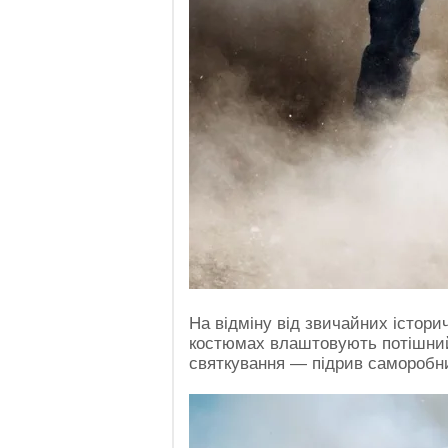
На відміну від звичайних історич
костюмах влаштовують потішний 
святкування — підрив саморобн