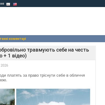
не
танні коментарі
обровільно травмують себе на честь
 + 1 відео)
 2026
юди платять за право тріснути себе в обличчя
рою.