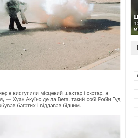
Ш
т
м
мерів виступили місцевий шахтар і скотар, а
я, — Хуан Акуїно де ла Вега, такий собі Робін Гуд
абував багатих і віддавав бідним.