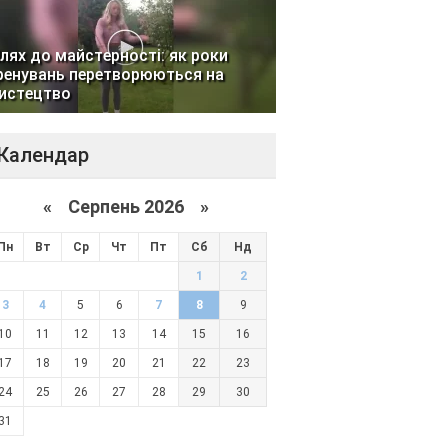
лях до майстерності: як роки
ренувань перетворюються на
истецтво
Календар
«
Серпень 2026 »
Пн
Вт
Ср
Чт
Пт
Сб
Нд
1
2
3
4
5
6
7
8
9
10
11
12
13
14
15
16
17
18
19
20
21
22
23
24
25
26
27
28
29
30
31