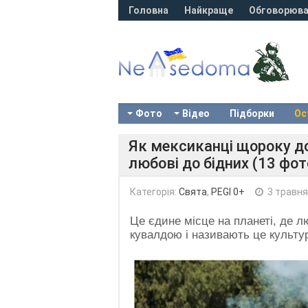
Головна
Найкраще
Обговорюва
Фото
Відео
Підборки
Ос
Як мексиканці щороку д
любові до бідних (13 фото
Категорія:
Свята
,
PEGI 0+
3 травня
Це єдине місце на планеті, де л
кувалдою і називають це культу