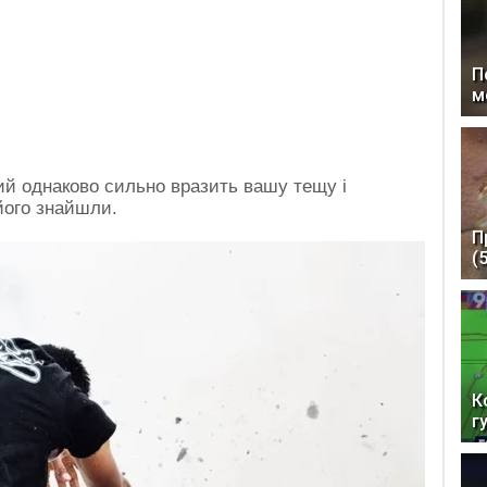
П
м
й однаково сильно вразить вашу тещу і
його знайшли.
П
(
К
г