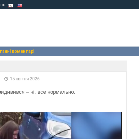
не
танні коментарі
15 квітня 2026
придивився – ні, все нормально.