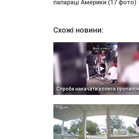
папараці Америки (17 фото)
Схожі новини:
Спроба накачати колеса пропано