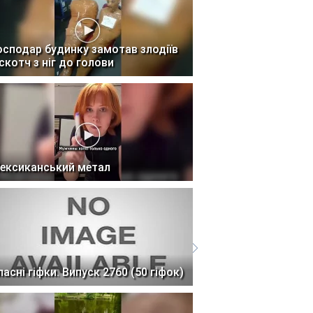
осподар будинку замотав злодіїв
 скотч з ніг до голови
ексиканський метал
ласні гіфки. Випуск 2760 (50 гіфок)