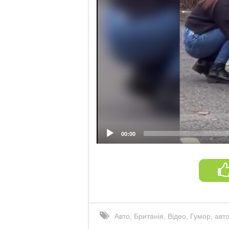
00:00
Авто
,
Британія
,
Відео
,
Гумор
,
авто