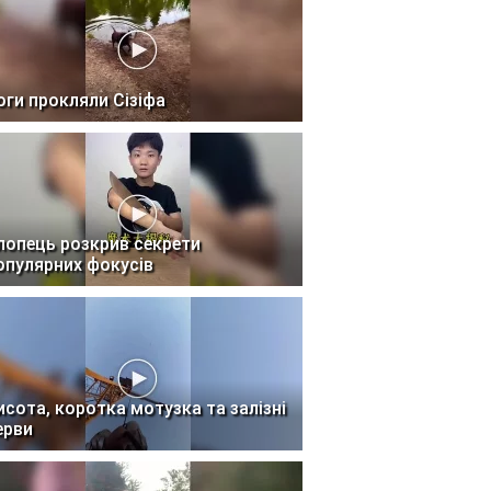
оги прокляли Сізіфа
лопець розкрив секрети
опулярних фокусів
исота, коротка мотузка та залізні
ерви