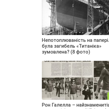
Непотоплюваність на папері
була загибель «Титаніка»
зумовлена?⁠⁠ (8 фото)
Рон Галелла – найзнаменит