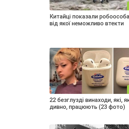
Китайці показали робоособа
від якої неможливо втекти
22 безглузді винаходи, які, я
дивно, працюють (23 фото)