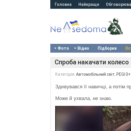
Головна
Найкраще
Обговорюва
Фото
Відео
Підборки
Ос
Спроба накачати колесо
Категорія:
Автомобільний світ
,
PEGI 0+
Здивувався її навичці, а потім 
Може й ухвала, не знаю.
Video
Player