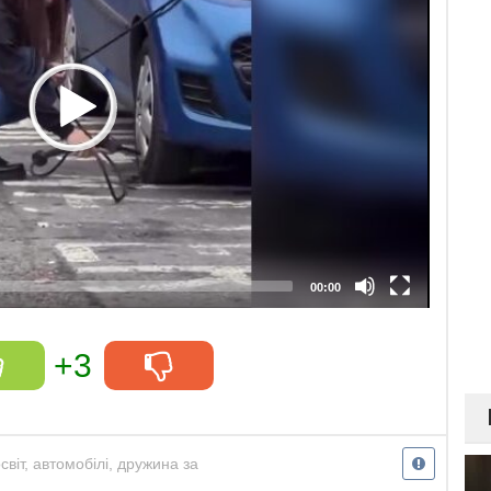
00:00
+3
світ
,
автомобілі
,
дружина за