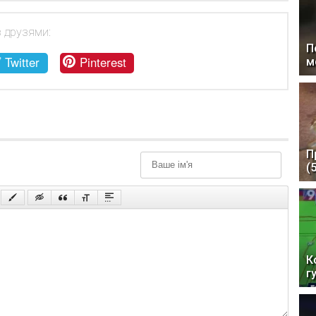
з друзями:
П
Twitter
Pinterest
м
П
(
К
г