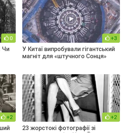
0
+3
. Чи
У Китаї випробували гігантський
магніт для «штучного Сонця»
+2
+2
іший
23 жорстокі фотографії зі