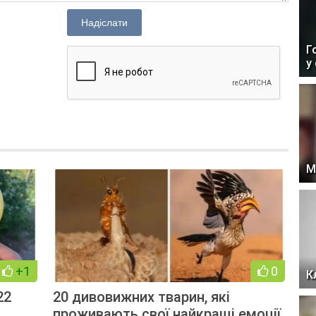
Надіслати
Г
у
М
+1
0
К
22
20 дивовижних тварин, які
проживають свої найкращі емоції