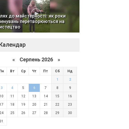
лях до майстерності: як роки
ренувань перетворюються на
истецтво
Календар
«
Серпень 2026 »
Пн
Вт
Ср
Чт
Пт
Сб
Нд
1
2
3
4
5
6
7
8
9
10
11
12
13
14
15
16
17
18
19
20
21
22
23
24
25
26
27
28
29
30
31