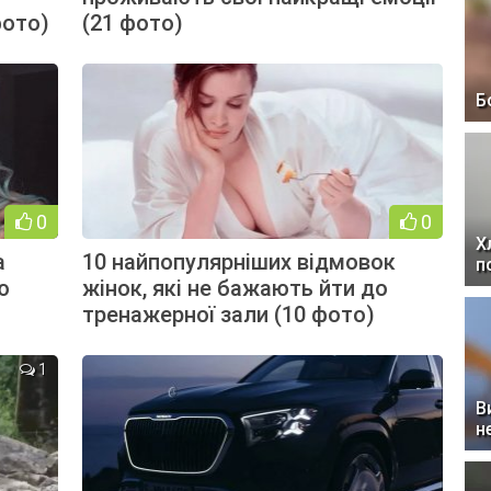
фото)
(21 фото)
Б
0
0
Х
а
10 найпопулярніших відмовок
п
ю
жінок, які не бажають йти до
тренажерної зали (10 фото)
1
В
н