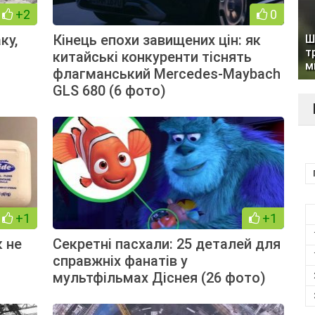
+2
0
ку,
Кінець епохи завищених цін: як
Ш
т
китайські конкуренти тіснять
м
флагманський Mercedes-Maybach
GLS 680 (6 фото)
+1
+1
к не
Секретні пасхали: 25 деталей для
справжніх фанатів у
мультфільмах Діснея (26 фото)