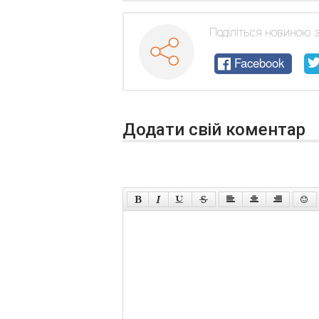
кермом
,
колесо
,
машина
,
насос
Поділіться новиною 
Facebook
Додати свій коментар