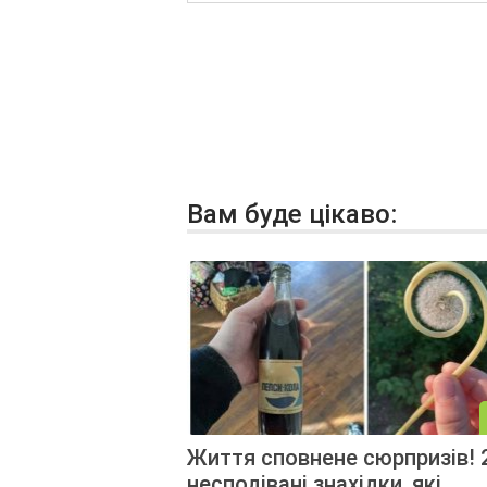
Вам буде цікаво:
Життя сповнене сюрпризів! 
несподівані знахідки, які