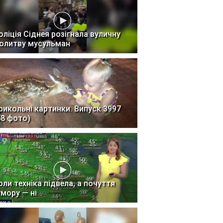
оліція Сіднея розігнала вуличну
олитву мусульман
рикольні картинки. Випуск 3997
58 фото)
оли техніка підвела, а почуття
умору — ні