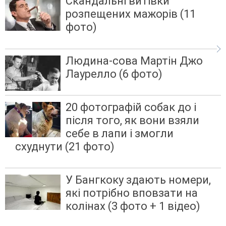
Скандальні витівки
розпещених мажорів (11
фото)
Людина-сова Мартін Джо
Лаурелло (6 фото)
20 фотографій собак до і
після того, як вони взяли
себе в лапи і змогли
схуднути (21 фото)
У Бангкоку здають номери,
які потрібно вповзати на
колінах (3 фото + 1 відео)