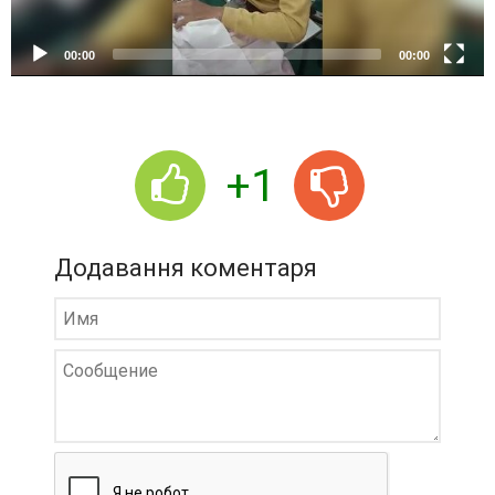
y
e
00:00
00:00
r
+1
Додавання коментаря