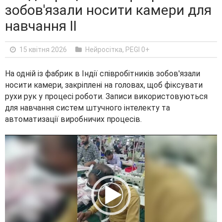
зобов'язали носити камери для
навчання ІІ
15 квітня 2026
Нейросітка
,
PEGI 0+
На одній із фабрик в Індії співробітників зобов'язали
носити камери, закріплені на головах, щоб фіксувати
рухи рук у процесі роботи. Записи використовуються
для навчання систем штучного інтелекту та
автоматизації виробничих процесів.
V
i
d
e
o
P
l
a