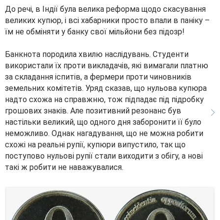
До речі, в Індії була велика реформа щодо скасування
великих купюр, і всі хабарники просто впали в паніку –
їм не обміняти у банку свої мільйони без підозр!
Банкнота породила хвилю наслідувань. Студенти
використали їх проти викладачів, які вимагали платню
за складання іспитів, а фермери проти чиновників
земельних комітетів. Уряд сказав, що нульова купюра
надто схожа на справжню, тож підпадає під підробку
грошових знаків. Але позитивний резонанс був
настільки великий, що одного дня заборонити її було
неможливо. Однак нагадування, що не можна робити
схожі на реальні рупії, купюри випустило, так що
поступово нульові рупії стали виходити з обігу, а нові
такі ж робити не наважувалися.