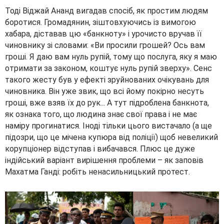
Тоді Віджай Ананд вигадав спосіб, як простим людям
боротися. Громадянин, зіштовхуючись із вимогою
хабара, діставав цю «банкноту» і урочисто вручав її
чиновнику зі словами: «Ви просили грошей? Ось вам
гроші. Я даю вам нуль рупій, тому що послуга, яку я маю
отримати за законом, коштує нуль рупій зверху». Сенс
такого жесту був у ефекті зруйнованих очікувань для
чиновника. Він уже звик, що всі йому покірно несуть
гроші, вже взяв їх до рук... А тут підроблена банкнота,
як ознака того, що людина знає свої права і не має
наміру прогинатися. Іноді тільки цього вистачало (а ще
підозри, що це мічена купюра від поліції) щоб невеликий
корупціонер відступав і вибачався. Плюс це дуже
індійський варіант вирішення проблеми – як заповів
Махатма Ганді: робіть ненасильницький протест.