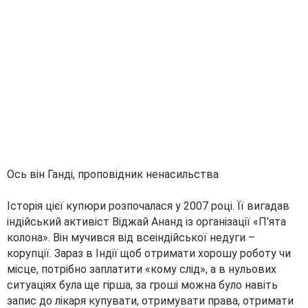
Ось він Ганді, проповідник ненасильства
Історія цієї купюри розпочалася у 2007 році. Її вигадав
індійський активіст Віджай Ананд із організації «П'ята
колона». Він мучився від всеіндійської недуги –
корупції. Зараз в Індії щоб отримати хорошу роботу чи
місце, потрібно заплатити «кому слід», а в нульових
ситуаціях була ще гірша, за гроші можна було навіть
запис до лікаря купувати, отримувати права, отримати