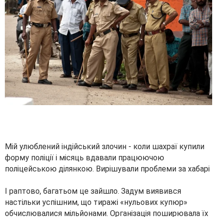
Мій улюблений індійський злочин - коли шахраї купили
форму поліції і місяць вдавали працюючою
поліцейською ділянкою. Вирішували проблеми за хабарі
І раптово, багатьом це зайшло. Задум виявився
настільки успішним, що тиражі «нульових купюр»
обчислювалися мільйонами. Організація поширювала їх