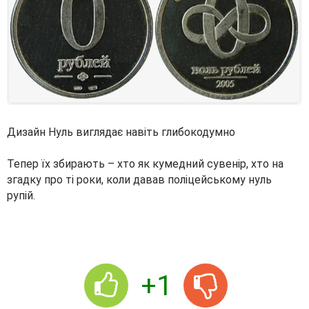
Дизайн Нуль виглядає навіть глибокодумно
Тепер їх збирають – хто як кумедний сувенір, хто на
згадку про ті роки, коли давав поліцейському нуль
рупій.
+1