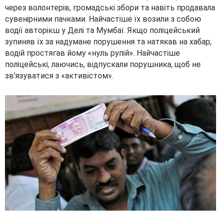
через волонтерів, громадські збори та навіть продавала
сувенірними пачками. Найчастіше їх возили з собою
водії авторікш у Делі та Мумбаї. Якщо поліцейський
зупиняв їх за надумане порушення та натякав на хабар,
водій простягав йому «нуль рупій». Найчастіше
поліцейські, лаючись, відпускали порушника, щоб не
зв'язуватися з «активістом».