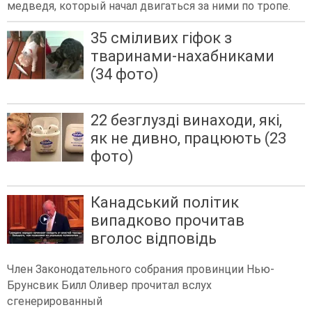
медведя, который начал двигаться за ними по тропе.
35 сміливих гіфок з
тваринами-нахабниками
(34 фото)
22 безглузді винаходи, які,
як не дивно, працюють (23
фото)
Канадський політик
випадково прочитав
вголос відповідь
Член Законодательного собрания провинции Нью-
Брунсвик Билл Оливер прочитал вслух
сгенерированный