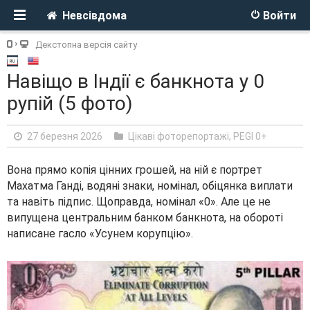
Невсівдома
Войти
Декстопна версія сайту
Навіщо в Індії є банкнота у 0
рупій (5 фото)
27 березня 2026
Цікаві фоторепортажі
,
PEGI 0+
Вона прямо копія цінних грошей, на ній є портрет
Махатма Ганді, водяні знаки, номінал, обіцянка виплати
та навіть підпис. Щоправда, номінал «0». Але це не
випущена центральним банком банкнота, на обороті
написане гасло «Усунем корупцію».