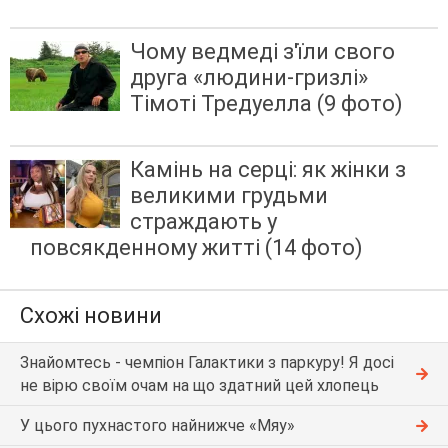
Чому ведмеді з'їли свого
друга «людини-гризлі»
Тімоті Тредуелла (9 фото)
Камінь на серці: як жінки з
великими грудьми
страждають у
повсякденному житті (14 фото)
Схожі новини
Знайомтесь - чемпіон Галактики з паркуру! Я досі
не вірю своїм очам на що здатний цей хлопець
У цього пухнастого найнижче «Мяу»