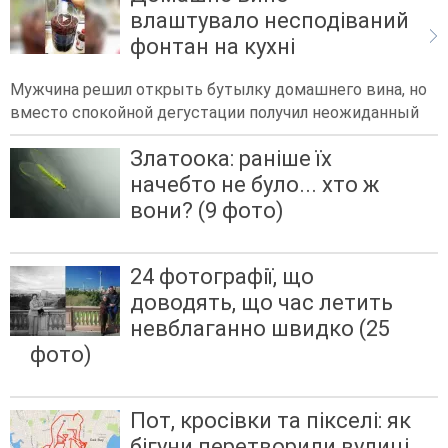
влаштувало несподіваний
фонтан на кухні
Мужчина решил открыть бутылку домашнего вина, но
вместо спокойной дегустации получил неожиданный
Златоока: раніше їх
начебто не було... хто ж
вони? (9 фото)
24 фотографії, що
доводять, що час летить
невблаганно швидко (25
фото)
Пот, кросівки та пікселі: як
бігуни перетворили вулиці