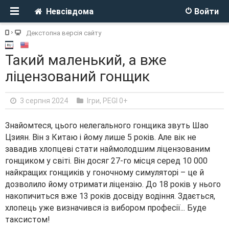
Невсівдома
Войти
Декстопна версія сайту
Такий маленький, а вже
ліцензований гонщик
3 серпня 2024
Ігри
,
PEGI 0+
Знайомтеся, цього нелегального гонщика звуть Шао
Цзиян. Він з Китаю і йому лише 5 років. Але вік не
завадив хлопцеві стати наймолодшим ліцензованим
гонщиком у світі. Він досяг 27-го місця серед 10 000
найкращих гонщиків у гоночному симуляторі – це й
дозволило йому отримати ліцензію. До 18 років у нього
накопичиться вже 13 років досвіду водіння. Здається,
хлопець уже визначився із вибором професії... Буде
таксистом!