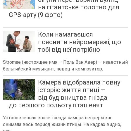
на гігантське полотно для
GPS-арту (9 фото)
Коли намагаєшся
пояснити нейромережі, що
тобі від неї потрібно
Stromae (настоящее имя — Поль Ван Авер) — известный
бельгийский музыкант, певец и композитор.
Камера відобразила повну
історію життя птиці —
від будівництва гнізда
до першого польоту пташенят
Установленная возле гнезда камера непрерывно
снимала весь период жизни птицы. На кадрах видно,