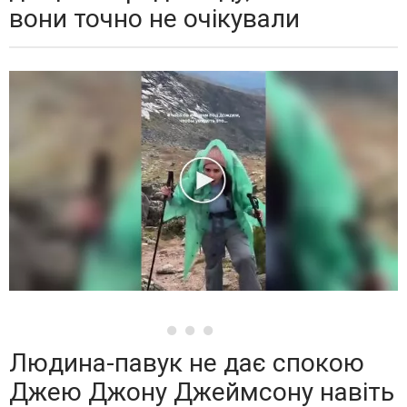
вони точно не очікували
Людина-павук не дає спокою
Джею Джону Джеймсону навіть