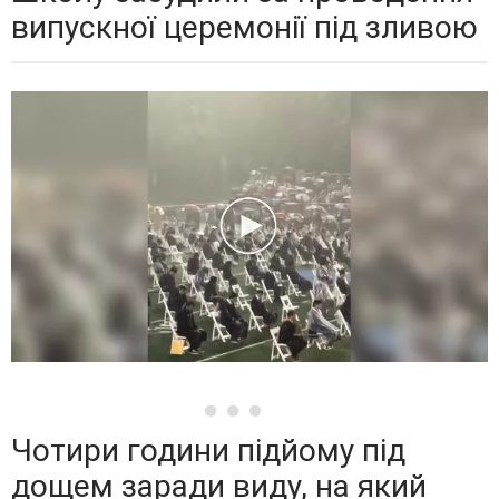
випускної церемонії під зливою
Чотири години підйому під
дощем заради виду, на який