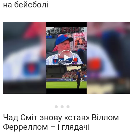
на бейсболі
Чад Сміт знову «став» Віллом
Ферреллом – і глядачі