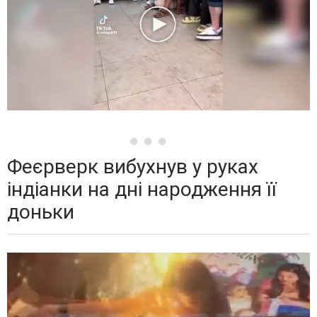
Феєрверк вибухнув у руках
індіанки на дні народження її
доньки