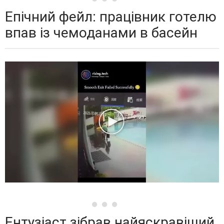
Епічний фейл: працівник готелю
впав із чемоданами в басейн
Ентузіаст зібрав найяскравіший