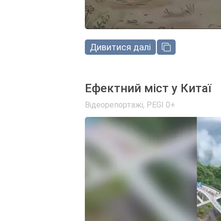
Дивитися далі
Ефектний міст у Китаї
Відеорепортажі
,
PEGI 0+