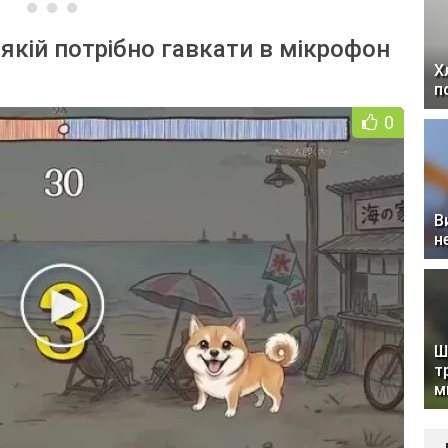
 якій потрібно гавкати в мікрофон
Х
п
0
В
н
Ш
т
м