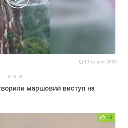
10 травня 2026
ретворили маршовий виступ на
+2