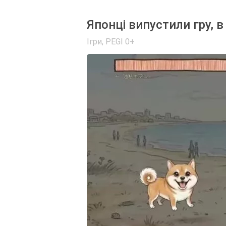
Японці випустили гру, в
Ігри
,
PEGI 0+