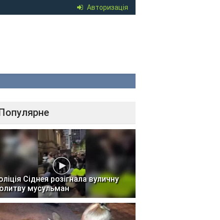
Авторизація
Популярне
оліція Сіднея розігнала вуличну
олитву мусульман