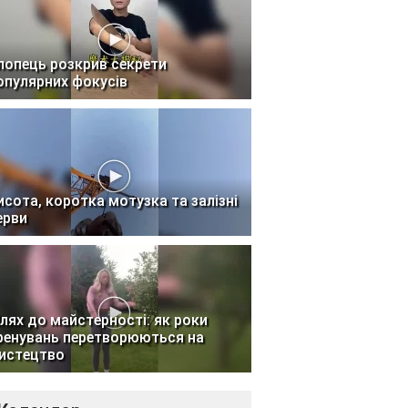
лопець розкрив секрети
опулярних фокусів
исота, коротка мотузка та залізні
ерви
лях до майстерності: як роки
ренувань перетворюються на
истецтво