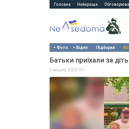
Головна
Найкраще
Обговорюва
Фото
Відео
Підборки
Ос
Батьки приїхали за діть
Смішне
,
PEGI 0+