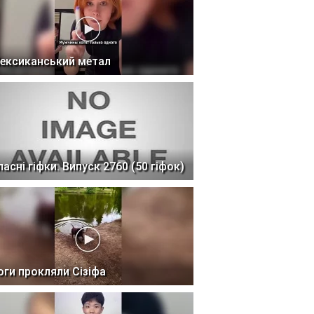
ексиканський метал
ласні гіфки. Випуск 2760 (50 гіфок)
оги прокляли Сізіфа