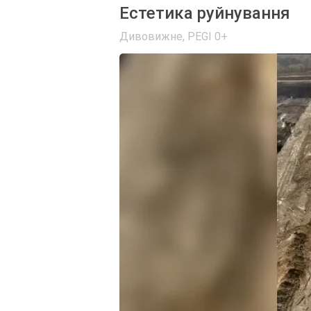
Естетика руйнування
Дивовижне
,
PEGI 0+