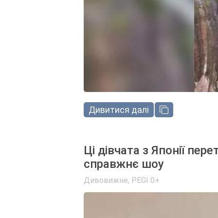
Дивитися далі
Ці дівчата з Японії пе
справжнє шоу
Дивовижне
,
PEGI 0+