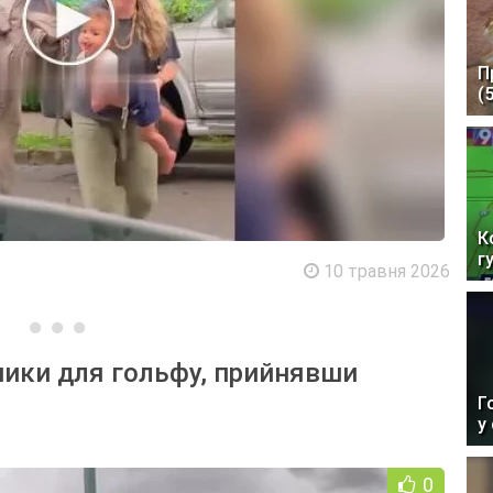
П
(
К
г
10 травня 2026
чики для гольфу, прийнявши
Г
у
0