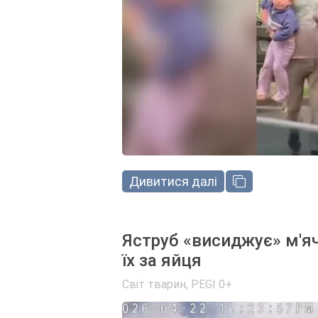
Дивитися далі
Яструб «висиджує» м'я
їх за яйця
Світ тварин
,
PEGI 0+