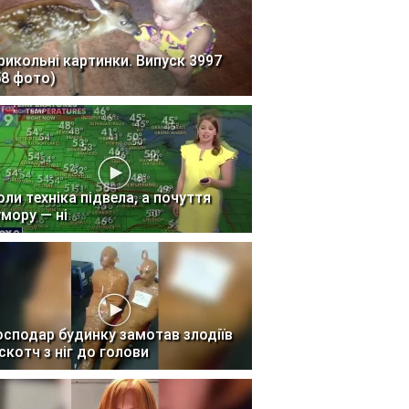
рикольні картинки. Випуск 3997
58 фото)
оли техніка підвела, а почуття
умору — ні
осподар будинку замотав злодіїв
 скотч з ніг до голови