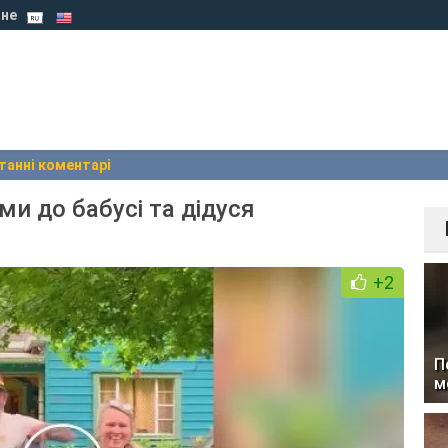
не
танні коментарі
ми до бабусі та дідуся
+2
П
м