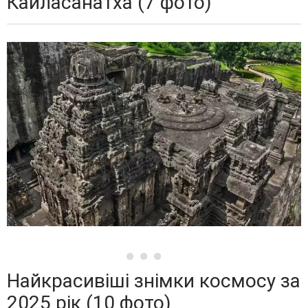
Кайласанатха (7 фото)
Найкрасивіші знімки космосу за
2025 рік (10 фото)