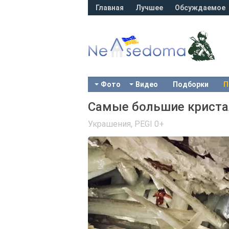
Главная
Лучшее
Обсуждаемое
Фото
Видео
Подборки
П
Самые большие кристал
Украшения
,
PEGI 0+