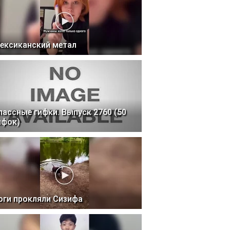
ексиканский метал
лассные гифки. Выпуск 2760 (50
ифок)
оги прокляли Сизифа