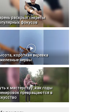
арень раскрыл секреты
опулярных фокусов
ысота, короткая веревка
 железные нервы
уть к мастерству: как годы
ренировок превращаются в
скусство