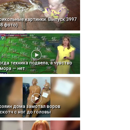
рикольные картинки. Выпуск 3997
58 фото)
огда техника подвела, а чувство
мора — нет
озяин дома замотал воров
 скотч с ног до головы