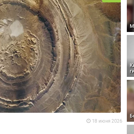
М
К
г
Б
18 июня 2026