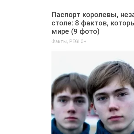
Паспорт королевы, нез
столе: 8 фактов, кото
мире (9 фото)
Факты
,
PEGI 0+