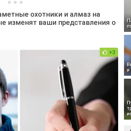
аметные охотники и алмаз на
П
рые изменят ваши представления о
п
+3
В
и
П
т
и