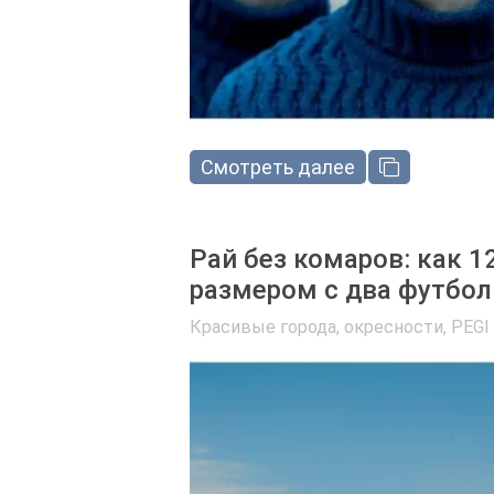
Смотреть далее
Рай без комаров: как 1
размером с два футбол
Красивые города, окресности
,
PEGI