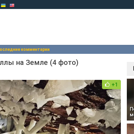
оследние комментарии
лы на Земле (4 фото)
+1
П
м