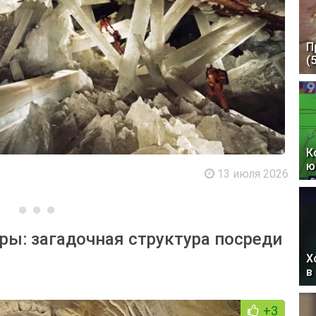
П
(
К
ю
13 июля 2026
ры: загадочная структура посреди
Х
в
+3