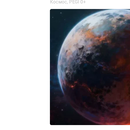
Космос
,
PEGI 0+