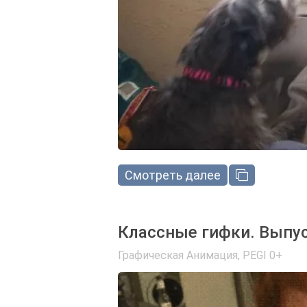
Смотреть далее
Классные гифки. Выпус
Графическая Анимация
,
PEGI 0+