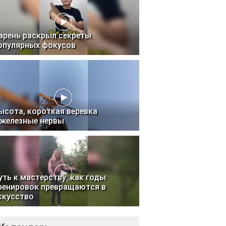
арень раскрыл секреты
опулярных фокусов
ысота, короткая веревка
 железные нервы
уть к мастерству: как годы
ренировок превращаются в
скусство