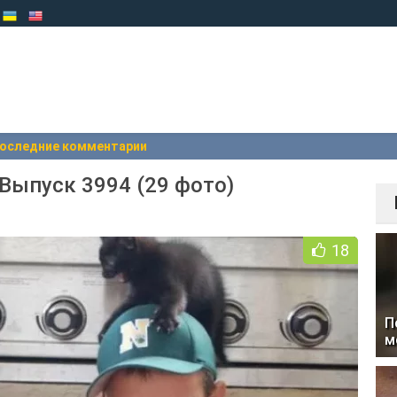
оследние комментарии
Выпуск 3994 (29 фото)
18
П
м