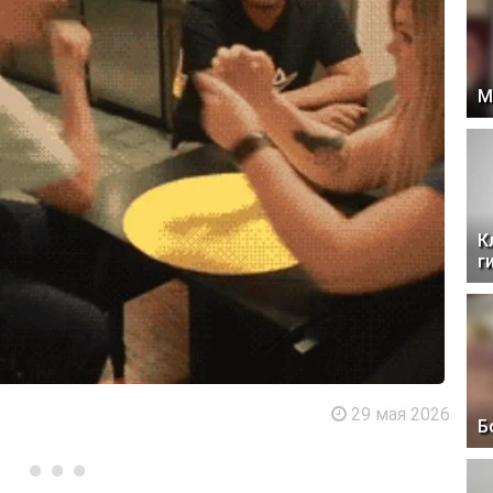
М
К
г
29 мая 2026
Б