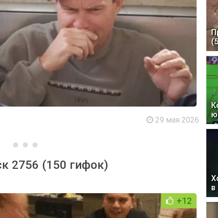
П
(
К
ю
29 мая 2026
к 2756 (150 гифок)
Х
в
+12