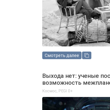
Смотреть далее
Выхода нет: ученые по
возможность межплане
Космос
,
PEGI 0+