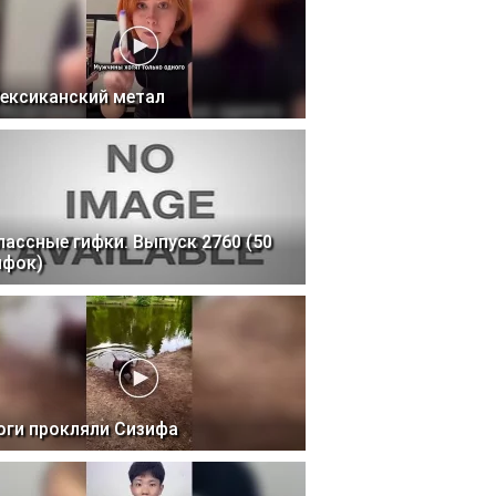
ексиканский метал
лассные гифки. Выпуск 2760 (50
ифок)
оги прокляли Сизифа