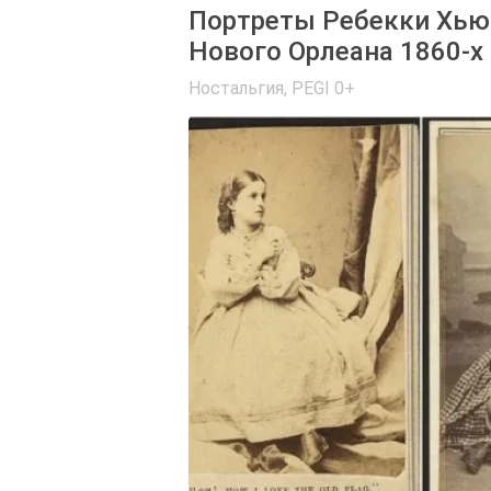
Портреты Ребекки Хьюг
Нового Орлеана 1860-х 
Ностальгия
,
PEGI 0+