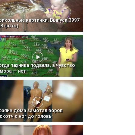
рикольные картинки. Выпуск 3997
58 фото)
огда техника подвела, а чувство
мора — нет
озяин дома замотал воров
 скотч с ног до головы