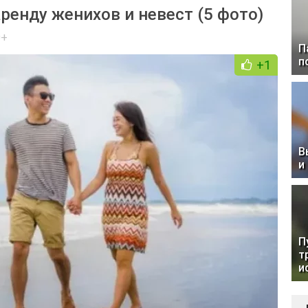
аренду женихов и невест (5 фото)
0+
П
п
+1
В
и
П
т
и