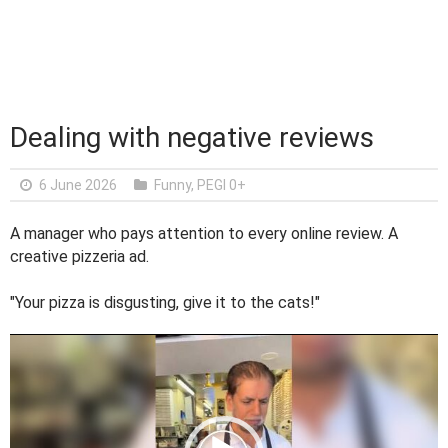
Dealing with negative reviews
6 June 2026
Funny
,
PEGI 0+
A manager who pays attention to every online review. A
creative pizzeria ad.
"Your pizza is disgusting, give it to the cats!"
V
i
d
e
o