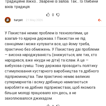
Традиційне ліжко... Зварене із заліза. Так... Із глибини
віків традиція.
0
turyst
21 May 2026
У Пакистані немає проблем із технологіями, це
взагалі-то ядерна держава. І Пакистан не під
санкціями і може купувати все, що йому треба,
практично без обмежень. У Пакистану дві проблеми
— висока народжуваність (знижується, але тих, хто
народився, вже нікуди не діти) та іслам. А це —
вибухова суміш. Тому держава проводить політику
стимулювання кустарного виробництва та дрібного
підприємництва. Там практично немає великих
супермаркетів і всяку дрібницю намагаються
виробляти на дрібних підприємствах, щоб якомога
більше молоді працювало хоч десь, а не
захоплювалося джихадом.