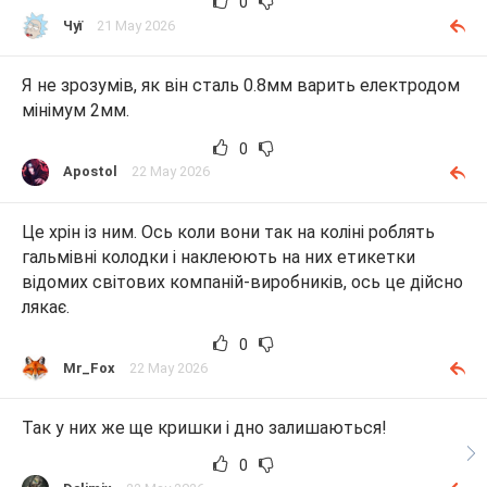
0
Чуї
21 May 2026
Я не зрозумів, як він сталь 0.8мм варить електродом
мінімум 2мм.
0
Apostol
22 May 2026
Це хрін із ним. Ось коли вони так на коліні роблять
гальмівні колодки і наклеюють на них етикетки
відомих світових компаній-виробників, ось це дійсно
лякає.
0
Mr_Fox
22 May 2026
Так у них же ще кришки і дно залишаються!
0