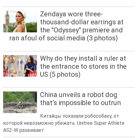
Zendaya wore three-
thousand-dollar earrings at
the "Odyssey" premiere and
ran afoul of social media (3 photos)
Why do they install a ruler at
the entrance to stores in the
US (5 photos)
China unveils a robot dog
that’s impossible to outrun
Китайцы показали робособаку, от
которой невозможно убежать. Unitree Super Athlete
AS2-W развивает