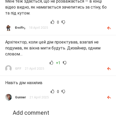
Мені теж здається, що не розважається — в кінці
відео видно, як намагається зачепитись за стіну, бо
та під кутом.
0
Ɖ𝔪i♰𝘳ᵧ
18 April 2025
Архітектор, коли цей дім проектував, взагалі не
подумав, як вікна мити будуть. Дизайнер, одним
словом…
+1
GFF
21 April 2025
Навіть дім нахилив
0
Gunner
21 April 2025
Add comment