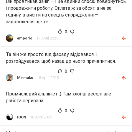
Він провтикав зачіп — і це єдиний спосіб повернутись
і продовжити роботу. Оплата ж за обсяг, а не за
годину, а висіти на спеці в спорядженні —
задоволення ще те.
0
emporio
17 April 2025
Та він же просто від фасаду відірвався, і
розгойдувався, щоб назад до нього причепитися.
0
Mirmaks
18 April 2025
Промисловий альпініст :) Там хлопці веселі, але
робота серйозна.
0
IOON
18 April 2025