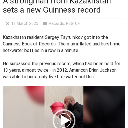
A strongman from Kazakhstan
sets a new Guinness record
11 March 2025
Records
,
PEGI 0+
Kazakhstan resident Sergey Tsyrulnikov got into the
Guinness Book of Records. The man inflated and burst nine
hot-water bottles in a row in a minute.
He surpassed the previous record, which had been held for
13 years, almost twice - in 2012, American Brian Jackson
was able to burst only five hot-water bottles.
V
i
d
e
o
P