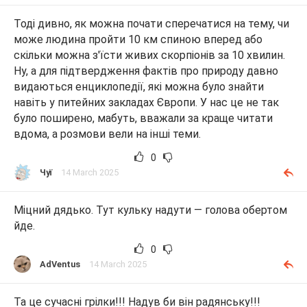
Тоді дивно, як можна почати сперечатися на тему, чи
може людина пройти 10 км спиною вперед або
скільки можна з'їсти живих скорпіонів за 10 хвилин.
Ну, а для підтвердження фактів про природу давно
видаються енциклопедії, які можна було знайти
навіть у питейних закладах Європи. У нас це не так
було поширено, мабуть, вважали за краще читати
вдома, а розмови вели на інші теми.
0
Чуї
14 March 2025
Міцний дядько. Тут кульку надути — голова обертом
йде.
0
AdVentus
14 March 2025
Та це сучасні грілки!!! Надув би він радянську!!!