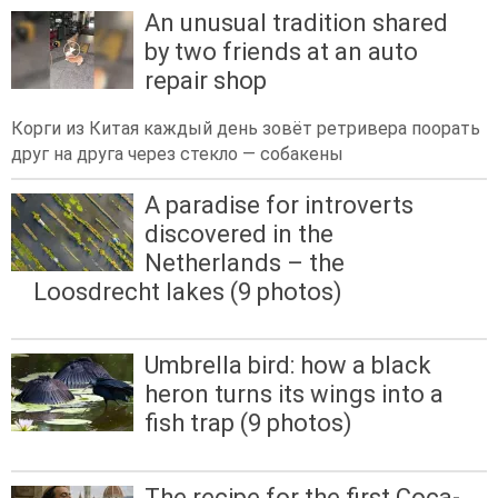
An unusual tradition shared
by two friends at an auto
repair shop
Корги из Китая каждый день зовёт ретривера поорать
друг на друга через стекло — собакены
A paradise for introverts
discovered in the
Netherlands – the
Loosdrecht lakes (9 photos)
Umbrella bird: how a black
heron turns its wings into a
fish trap (9 photos)
The recipe for the first Coca-