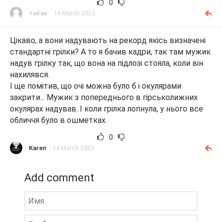
0
табак
14 March 2025
Цікаво, а вони надувають на рекорд якісь визначені
стандартні грілки? А то я бачив кадри, так там мужик
надув грілку так, що вона на підлозі стояла, коли він
нахилявся.
І ще помітив, що очі можна було б і окулярами
закрити... Мужик з попереднього в гірськолижних
окулярах надував. І коли грілка лопнула, у нього все
обличчя було в ошметках.
0
Karen
14 March 2025
Add comment