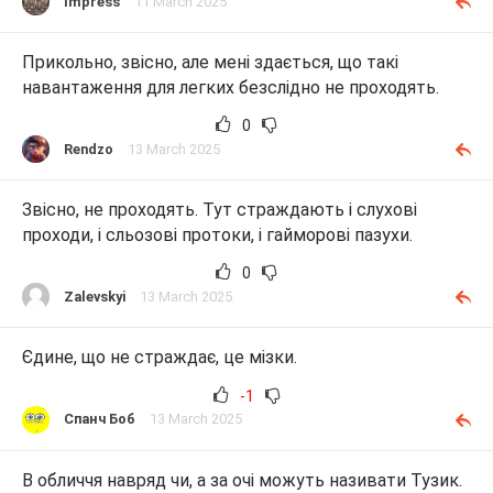
Impress
11 March 2025
Прикольно, звісно, але мені здається, що такі
навантаження для легких безслідно не проходять.
0
Rendzo
13 March 2025
Звісно, не проходять. Тут страждають і слухові
проходи, і сльозові протоки, і гайморові пазухи.
0
Zalevskyi
13 March 2025
Єдине, що не страждає, це мізки.
-1
Спанч Боб
13 March 2025
В обличчя навряд чи, а за очі можуть називати Тузик.