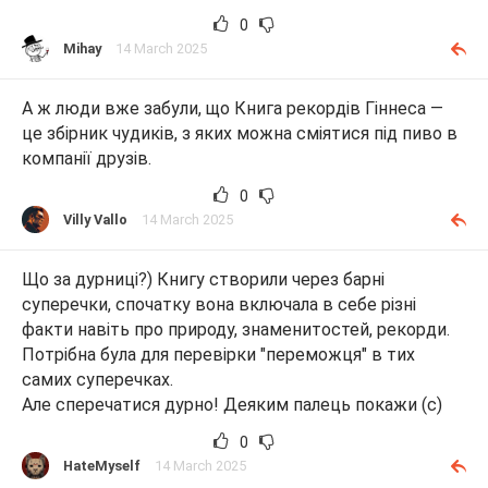
0
Mihay
14 March 2025
А ж люди вже забули, що Книга рекордів Гіннеса —
це збірник чудиків, з яких можна сміятися під пиво в
компанії друзів.
0
Villy Vallo
14 March 2025
Що за дурниці?) Книгу створили через барні
суперечки, спочатку вона включала в себе різні
факти навіть про природу, знаменитостей, рекорди.
Потрібна була для перевірки "переможця" в тих
самих суперечках.
Але сперечатися дурно! Деяким палець покажи (с)
0
HateMyself
14 March 2025