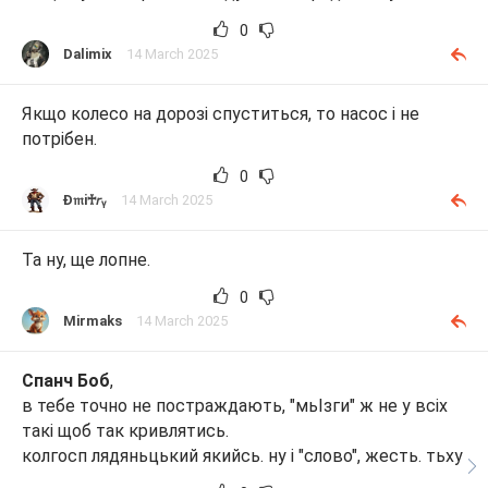
0
Dalimix
14 March 2025
Якщо колесо на дорозі спуститься, то насос і не
потрібен.
0
Ɖ𝔪i♰𝘳ᵧ
14 March 2025
Та ну, ще лопне.
0
Mirmaks
14 March 2025
Спанч Боб
,
в тебе точно не постраждають, "мьІзги" ж не у всіх
такі щоб так кривлятись.
колгосп лядяньцький якийсь. ну і "слово", жесть. тьху