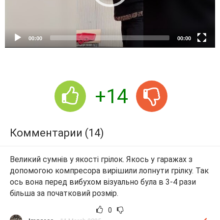
l
a
y
e
00:00
00:00
r
+14
Комментарии (14)
Великий сумнів у якості грілок. Якось у гаражах з
допомогою компресора вирішили лопнути грілку. Так
ось вона перед вибухом візуально була в 3-4 рази
більша за початковий розмір.
0