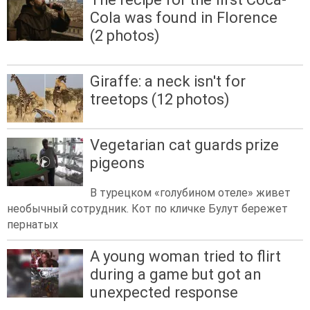
Cola was found in Florence
(2 photos)
Giraffe: a neck isn't for
treetops (12 photos)
Vegetarian cat guards prize
pigeons
В турецком «голубином отеле» живет
необычный сотрудник. Кот по кличке Булут бережет
пернатых
A young woman tried to flirt
during a game but got an
unexpected response