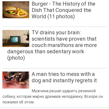
Burger - The History of the
Dish That Conquered the
World (11 photos)
TV drains your brain:
scientists have proven that
couch marathons are more
dangerous than sedentary work
(photo)
A man tries to mess with a
dog and instantly regrets it
Мужчина решил ударить резинкой
собаку, которая мирно дремала неподалеку. Вскоре он
пожалел об этом.