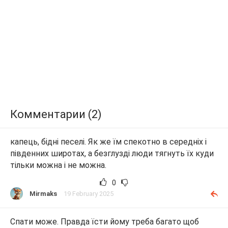
Комментарии (2)
капець, бідні песелі. Як же їм спекотно в середніх і
південних широтах, а безглузді люди тягнуть їх куди
тільки можна і не можна.
0
Mirmaks
19 February 2025
Спати може. Правда їсти йому треба багато щоб