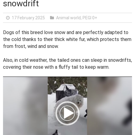
snowdrift
17 February 2025
Animal world
,
PEGI 0+
Dogs of this breed love snow and are perfectly adapted to
the cold thanks to their thick white fur, which protects them
from frost, wind and snow.
Also, in cold weather, the tailed ones can sleep in snowdrifts,
covering their nose with a fluffy tail to keep warm.
V
i
d
e
o
P
l
a