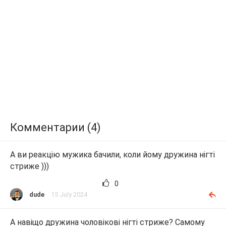
Комментарии (4)
А ви реакцію мужика бачили, коли йому дружина нігті
стриже )))
0
dude
15 July 2024
А навіщо дружина чоловікові нігті стриже? Самому