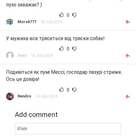
пузо заважає? )
0
Morok777
16 July 2024
У мужика все трясеться від тряски собак!
0
Пикч
16 July 2024
Подивіться як пумі Мессі, господар пазурі стриже.
Ось це довіра!
0
Rendzo
16 July 2024
Add comment