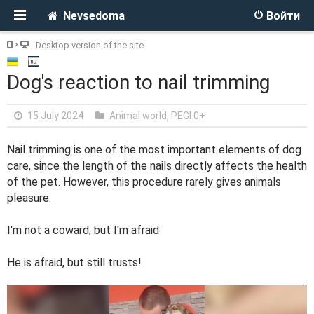
Nevsedoma
Войти
Desktop version of the site
Dog's reaction to nail trimming
15 July 2024
Animal world
,
PEGI 0+
Nail trimming is one of the most important elements of dog
care, since the length of the nails directly affects the health
of the pet. However, this procedure rarely gives animals
pleasure.
I'm not a coward, but I'm afraid
He is afraid, but still trusts!
V
i