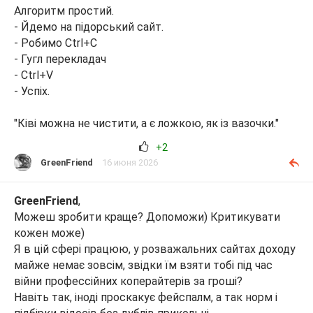
Алгоритм простий.
- Йдемо на підорський сайт.
- Робимо Ctrl+C
- Гугл перекладач
- Ctrl+V
- Успіх.
"Ківі можна не чистити, а є ложкою, як із вазочки."
+2
GreenFriend
16 июня 2026
GreenFriend
,
Можеш зробити краще? Допоможи) Критикувати
кожен може)
Я в цій сфері працюю, у розважальних сайтах доходу
майже немає зовсім, звідки їм взяти тобі під час
війни профессійних коперайтерів за гроші?
Навіть так, іноді проскакує фейспалм, а так норм і