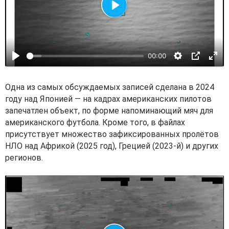
В
о
с
00:00
п
р
о
Одна из самых обсуждаемых записей сделана в 2024
и
году над Японией — на кадрах американских пилотов
запечатлен объект, по форме напоминающий мяч для
з
американского футбола. Кроме того, в файлах
в
присутствует множество зафиксированных пролётов
е
НЛО над Африкой (2025 год), Грецией (2023-й) и других
с
регионов.
т
и