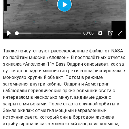
В
о
с
00:00
п
р
о
Также присутствуют рассекреченные файлы от NASA
и
по полётам миссии «Аполлон». В постполётных отчётах
экипажа «Аполлона-11» Базз Олдрин описывает, как за
з
сутки до посадки миссия встретила и зафиксировала в
в
монокуляр крупный объект. Потом в режиме
е
затемнения внутри кабины Олдрин и Армстронг
с
наблюдали периодические яркие вспышки света с
т
интервалом в несколько минут, видимые даже с
закрытыми веками. После старта с лунной орбиты к
и
Земле экипаж отметил мощный направленный
источник света, который они в бортовом журнале
атрибутировали как «возможный лазер» из космоса,