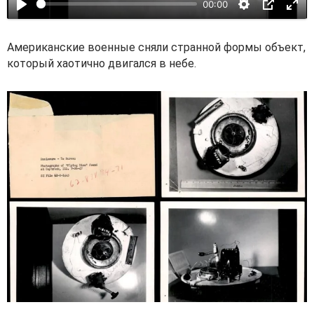
00:00
п
р
о
Американские военные сняли странной формы объект,
и
который хаотично двигался в небе.
з
в
е
с
т
и