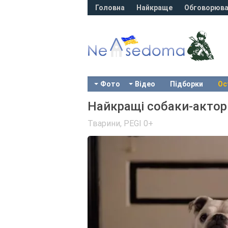
Головна
Найкраще
Обговорюва
Фото
Відео
Підборки
Ос
Найкращі собаки-актори
Тварини
,
PEGI 0+