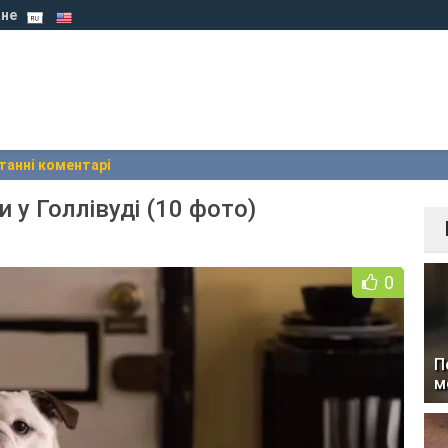
не
танні коментарі
 у Голлівуді (10 фото)
0
П
м