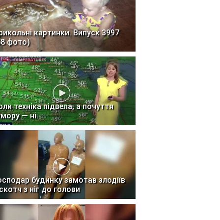
рикольні картинки. Випуск 3997
58 фото)
оли техніка підвела, а почуття
умору — ні
осподар будинку замотав злодіїв
 скотч з ніг до голови