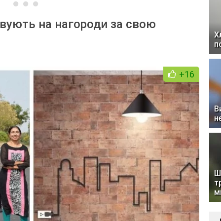
говують на нагороди за свою
Х
п
+16
В
н
Ш
т
м