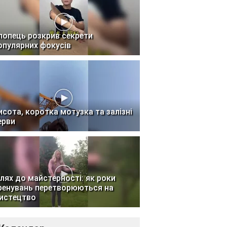
лопець розкрив секрети
опулярних фокусів
исота, коротка мотузка та залізні
ерви
лях до майстерності: як роки
ренувань перетворюються на
истецтво