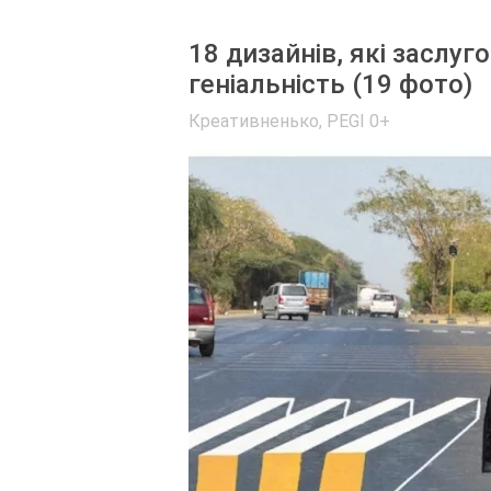
18 дизайнів, які заслу
геніальність (19 фото)
Креативненько
,
PEGI 0+