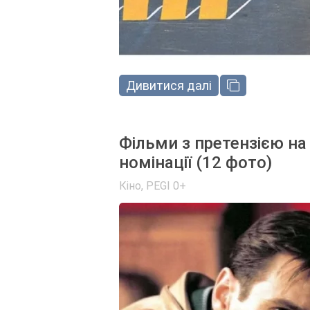
Дивитися далі
Фільми з претензією на 
номінації (12 фото)
Кіно
,
PEGI 0+