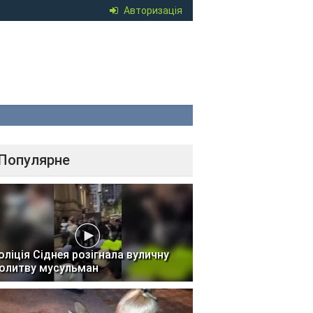
Авторизація
Популярне
оліція Сіднея розігнала вуличну
олитву мусульман