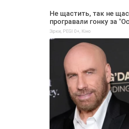
Не щастить, так не щас
програвали гонку за "Ос
Зірки
,
PEGI 0+
,
Кіно