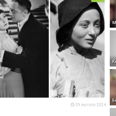
М
К
Б
29 лютого 2024