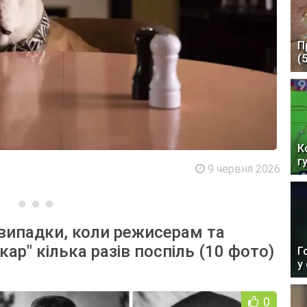
П
(
К
г
9 червня 2026
 випадки, коли режисерам та
ар" кілька разів поспіль (10 фото)
Г
у
0