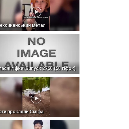
ексиканський метал
ласні гіфки. Випуск 2760 (50 гіфок)
оги прокляли Сізіфа