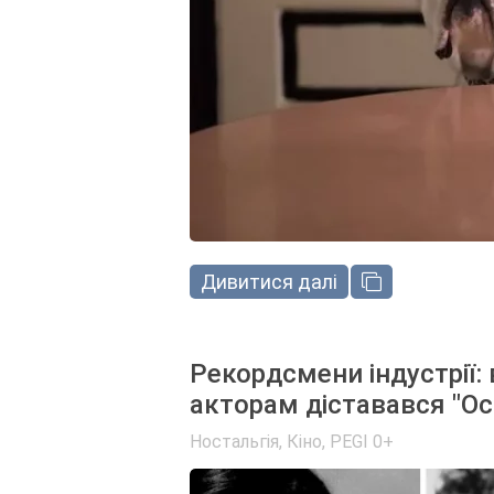
Дивитися далі
Рекордсмени індустрії:
акторам діставався "Оск
Ностальгія
,
Кіно
,
PEGI 0+