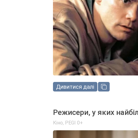
Дивитися далі
Режисери, у яких найбі
Кіно
,
PEGI 0+