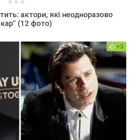
тить: актори, які неодноразово
кар" (12 фото)
+3