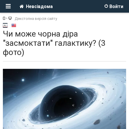
Невсівдома
Войти
Декстопна версія сайту
Чи може чорна діра
"засмоктати" галактику? (3
фото)